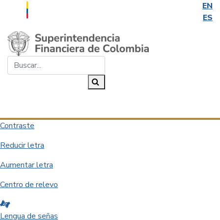
EN
ES
Saltar al contenido principal
Buscar...
Buscar
Desplegar navegación
Contraste
Reducir letra
Aumentar letra
Centro de relevo
Lengua de señas