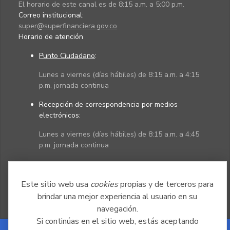
El horario de este canal es de 8:15 a.m. a 5:00 p.m.
Correo institucional:
super@superfinanciera.gov.co
Horario de atención
Punto Ciudadano
:
Lunes a viernes (días hábiles) de 8:15 a.m. a 4:15
p.m. jornada continua
Recepción de correspondencia por medios
electrónicos:
Lunes a viernes (días hábiles) de 8:15 a.m. a 4:45
p.m. jornada continua
Políticas
Mapa del sitio
Este sitio web usa
cookies
propias y de terceros para
brindar una mejor experiencia al usuario en su
navegación.
Si continúas en el sitio web, estás aceptando