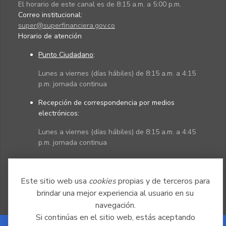
El horario de este canal es de 8:15 a.m. a 5:00 p.m.
Correo institucional:
super@superfinanciera.gov.co
Horario de atención
Punto Ciudadano
:
Lunes a viernes (días hábiles) de 8:15 a.m. a 4:15
p.m. jornada continua
Recepción de correspondencia por medios
electrónicos:
Lunes a viernes (días hábiles) de 8:15 a.m. a 4:45
p.m. jornada continua
Políticas
Mapa del sitio
Este sitio web usa
cookies
propias y de terceros para
brindar una mejor experiencia al usuario en su
navegación.
Si continúas en el sitio web, estás aceptando