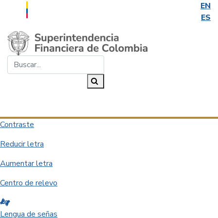
EN
ES
Saltar al contenido principal
Buscar...
Buscar
Desplegar navegación
Contraste
Reducir letra
Aumentar letra
Centro de relevo
Lengua de señas