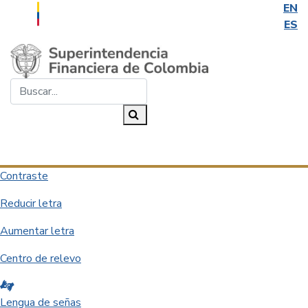
EN
ES
Saltar al contenido principal
Buscar...
Buscar
Desplegar navegación
Contraste
Reducir letra
Aumentar letra
Centro de relevo
Lengua de señas