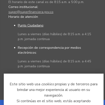
El horario de este canal es de 8:15 a.m. a 5:00 p.m.
Correo institucional:
super@superfinanciera.gov.co
Horario de atención
Punto Ciudadano
:
Lunes a viernes (días hábiles) de 8:15 a.m. a 4:15
p.m. jornada continua
Recepción de correspondencia por medios
electrónicos:
Lunes a viernes (días hábiles) de 8:15 a.m. a 4:45
p.m. jornada continua
Políticas
Mapa del sitio
Este sitio web usa
cookies
propias y de terceros para
brindar una mejor experiencia al usuario en su
navegación.
Si continúas en el sitio web, estás aceptando