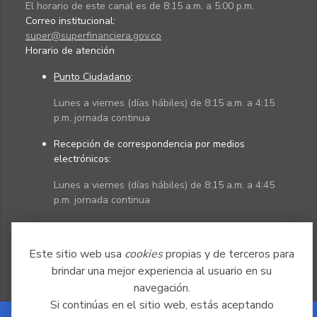
El horario de este canal es de 8:15 a.m. a 5:00 p.m.
Correo institucional:
super@superfinanciera.gov.co
Horario de atención
Punto Ciudadano
:
Lunes a viernes (días hábiles) de 8:15 a.m. a 4:15
p.m. jornada continua
Recepción de correspondencia por medios
electrónicos:
Lunes a viernes (días hábiles) de 8:15 a.m. a 4:45
p.m. jornada continua
Políticas
Mapa del sitio
Este sitio web usa
cookies
propias y de terceros para
brindar una mejor experiencia al usuario en su
navegación.
Si continúas en el sitio web, estás aceptando