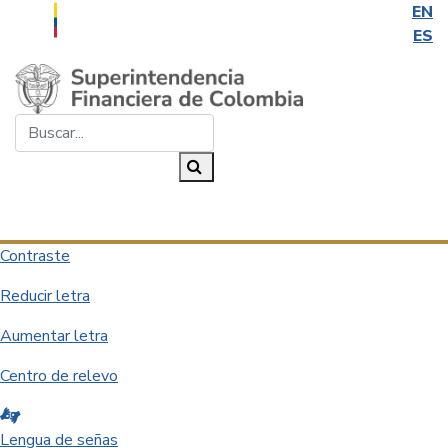
EN
ES
Saltar al contenido principal
Buscar...
Buscar
Desplegar navegación
Contraste
Reducir letra
Aumentar letra
Centro de relevo
Lengua de señas