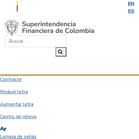
EN
ES
Saltar al contenido principal
Buscar...
Buscar
Desplegar navegación
Contraste
Reducir letra
Aumentar letra
Centro de relevo
Lengua de señas