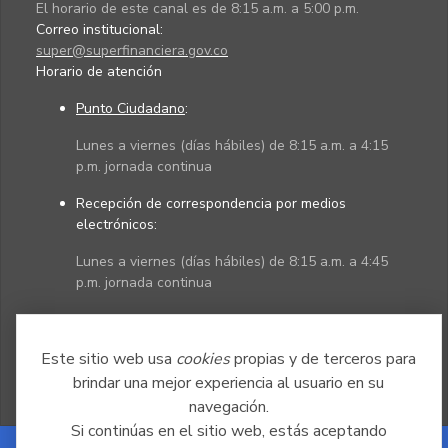
El horario de este canal es de 8:15 a.m. a 5:00 p.m.
Correo institucional:
super@superfinanciera.gov.co
Horario de atención
Punto Ciudadano
:
Lunes a viernes (días hábiles) de 8:15 a.m. a 4:15
p.m. jornada continua
Recepción de correspondencia por medios
electrónicos:
Lunes a viernes (días hábiles) de 8:15 a.m. a 4:45
p.m. jornada continua
Políticas
Mapa del sitio
Este sitio web usa
cookies
propias y de terceros para
brindar una mejor experiencia al usuario en su
navegación.
Si continúas en el sitio web, estás aceptando