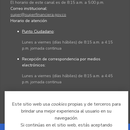
El horario de este canal es de 8:15 a.m. a 5:00 p.m.
Correo institucional:
super@superfinanciera.gov.co
Horario de atención
Punto Ciudadano
:
Lunes a viernes (días hábiles) de 8:15 a.m. a 4:15
p.m. jornada continua
Recepción de correspondencia por medios
electrónicos:
Lunes a viernes (días hábiles) de 8:15 a.m. a 4:45
p.m. jornada continua
Políticas
Mapa del sitio
Este sitio web usa
cookies
propias y de terceros para
brindar una mejor experiencia al usuario en su
navegación.
Si continúas en el sitio web, estás aceptando