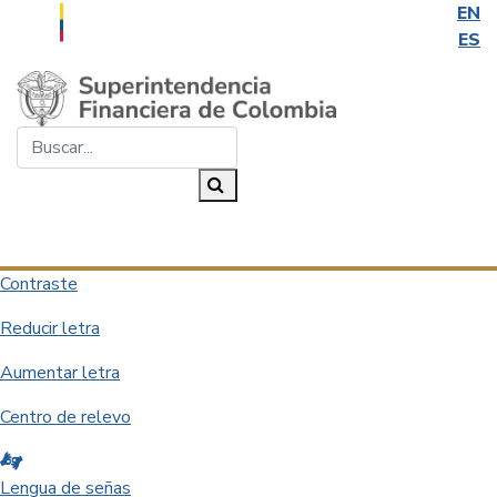
EN
ES
Saltar al contenido principal
Buscar...
Buscar
Desplegar navegación
Contraste
Reducir letra
Aumentar letra
Centro de relevo
Lengua de señas