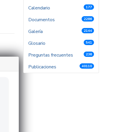
Calendario
177
Documentos
2286
Galería
2144
Glosario
541
Preguntas frecuentes
236
Publicaciones
40110