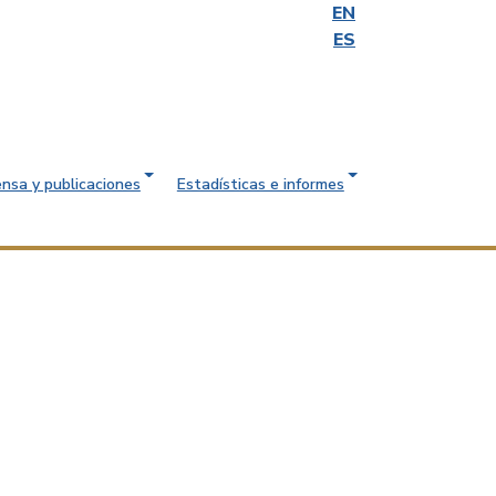
EN
ES
ensa y publicaciones
Estadísticas e informes