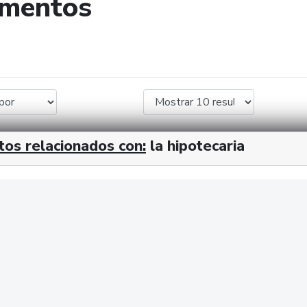
umentos
de búsqueda
tos relacionados con:
la hipotecaria
cx