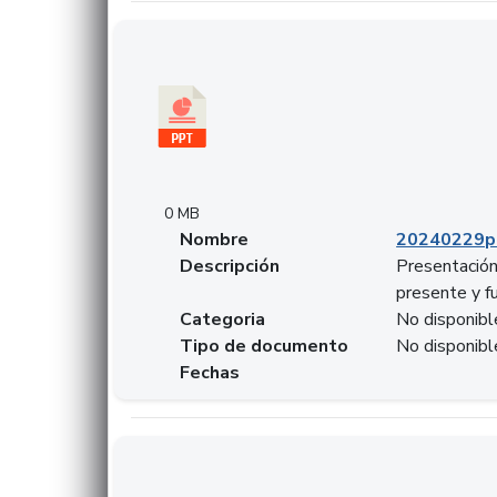
Descargar 20240229pasadopresentefuturoSF
0 MB
Nombre
20240229p
Descripción
Presentación
presente y f
Categoria
No disponibl
Tipo de documento
No disponibl
Fechas
Descargar 20240304comColdestinodeinversio