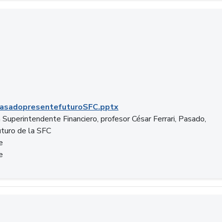
C.pptx
asadopresentefuturoSFC.pptx
 Superintendente Financiero, profesor César Ferrari, Pasado,
uturo de la SFC
e
e
n.docx