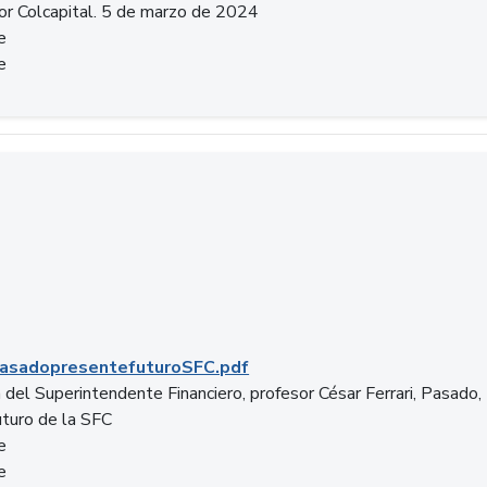
or Colcapital. 5 de marzo de 2024
e
e
.pdf
asadopresentefuturoSFC.pdf
 del Superintendente Financiero, profesor César Ferrari, Pasado,
uturo de la SFC
e
e