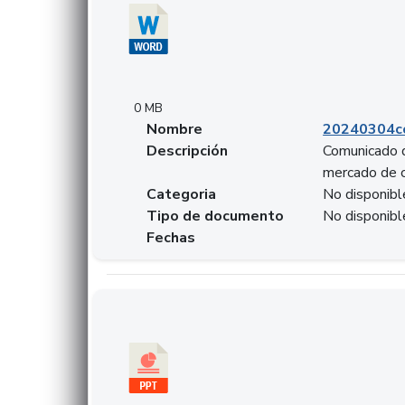
0 MB
Nombre
20240304co
Descripción
Comunicado d
mercado de 
Categoria
No disponibl
Tipo de documento
No disponibl
Fechas
Descargar 20240229preforoviviendaasobancari