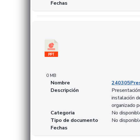
Fechas
Descargar 240305PresentacionColcapital.pptx
0 MB
Nombre
240305Pres
Descripción
Presentación 
instalación 
organizado p
Categoria
No disponibl
Tipo de documento
No disponibl
Fechas