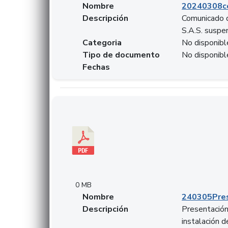
Nombre
20240308c
Descripción
Comunicado d
S.A.S. suspen
Categoria
No disponibl
Tipo de documento
No disponibl
Fechas
Descargar 240305PresentacionColcapital.pdf
0 MB
Nombre
240305Pres
Descripción
Presentación 
instalación 