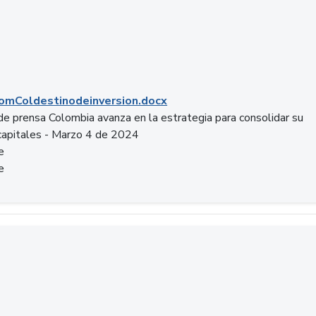
mColdestinodeinversion.docx
e prensa Colombia avanza en la estrategia para consolidar su
capitales - Marzo 4 de 2024
e
e
a.pptx