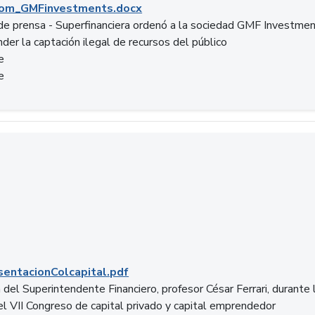
om_GMFinvestments.docx
e prensa - Superfinanciera ordenó a la sociedad GMF Investme
der la captación ilegal de recursos del público
e
e
entacionColcapital.pdf
del Superintendente Financiero, profesor César Ferrari, durante 
del VII Congreso de capital privado y capital emprendedor