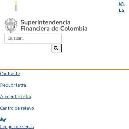
EN
ES
Saltar al contenido principal
Buscar...
Buscar
Desplegar navegación
Contraste
Reducir letra
Aumentar letra
Centro de relevo
Lengua de señas