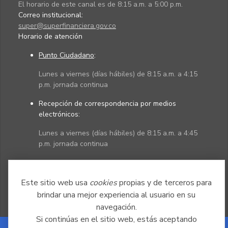
El horario de este canal es de 8:15 a.m. a 5:00 p.m.
Correo institucional:
super@superfinanciera.gov.co
Horario de atención
Punto Ciudadano
:
Lunes a viernes (días hábiles) de 8:15 a.m. a 4:15
p.m. jornada continua
Recepción de correspondencia por medios
electrónicos:
Lunes a viernes (días hábiles) de 8:15 a.m. a 4:45
p.m. jornada continua
Políticas
Mapa del sitio
Este sitio web usa
cookies
propias y de terceros para
brindar una mejor experiencia al usuario en su
navegación.
Si continúas en el sitio web, estás aceptando