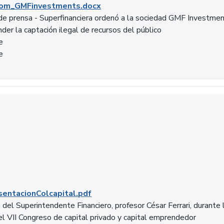
om_GMFinvestments.docx
e prensa - Superfinanciera ordenó a la sociedad GMF Investme
der la captación ilegal de recursos del público
e
e
entacionColcapital.pdf
del Superintendente Financiero, profesor César Ferrari, durante 
del VII Congreso de capital privado y capital emprendedor