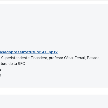
C.pptx
asadopresentefuturoSFC.pptx
 Superintendente Financiero, profesor César Ferrari, Pasado,
uturo de la SFC
e
e
n.docx