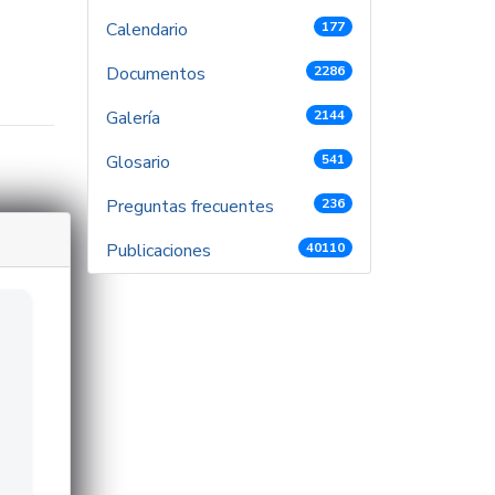
Calendario
177
Documentos
2286
Galería
2144
Glosario
541
Preguntas frecuentes
236
Publicaciones
40110