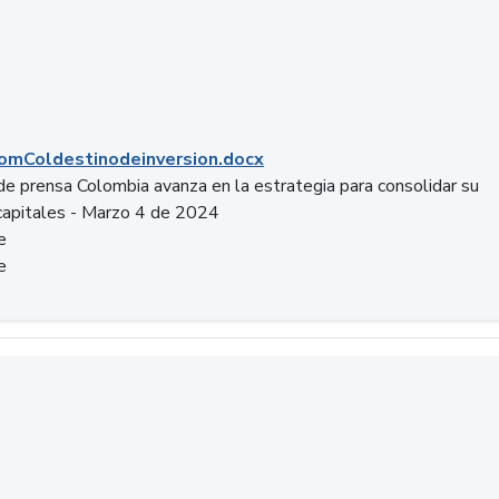
mColdestinodeinversion.docx
e prensa Colombia avanza en la estrategia para consolidar su
capitales - Marzo 4 de 2024
e
e
a.pptx