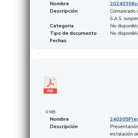
Nombre
20240308c
Descripción
Comunicado d
S.A.S. suspen
Categoria
No disponibl
Tipo de documento
No disponibl
Fechas
Descargar 240305PresentacionColcapital.pdf
0 MB
Nombre
240305Pres
Descripción
Presentación 
instalación 