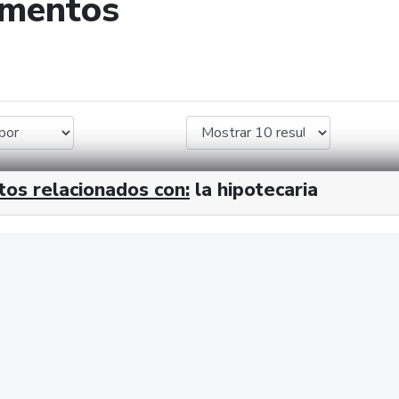
umentos
de búsqueda
tos relacionados con:
la hipotecaria
cx