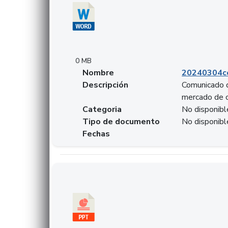
0 MB
Nombre
20240304co
Descripción
Comunicado d
mercado de 
Categoria
No disponibl
Tipo de documento
No disponibl
Fechas
Descargar 20240229preforoviviendaasobancari