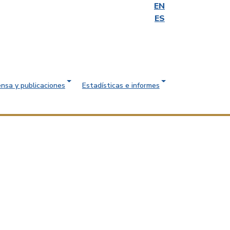
EN
ES
ensa y publicaciones
Estadísticas e informes