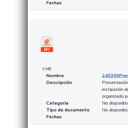
Fechas
Descargar 240305PresentacionColcapital.pptx
0 MB
Nombre
240305Pres
Descripción
Presentación 
instalación 
organizado p
Categoria
No disponibl
Tipo de documento
No disponibl
Fechas