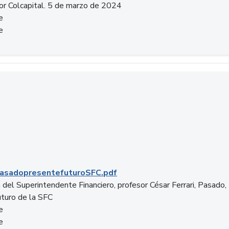
or Colcapital. 5 de marzo de 2024
e
e
.pdf
asadopresentefuturoSFC.pdf
 del Superintendente Financiero, profesor César Ferrari, Pasado,
uturo de la SFC
e
e