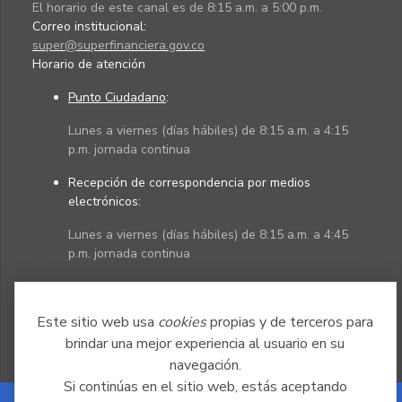
El horario de este canal es de 8:15 a.m. a 5:00 p.m.
Correo institucional:
super@superfinanciera.gov.co
Horario de atención
Punto Ciudadano
:
Lunes a viernes (días hábiles) de 8:15 a.m. a 4:15
p.m. jornada continua
Recepción de correspondencia por medios
electrónicos:
Lunes a viernes (días hábiles) de 8:15 a.m. a 4:45
p.m. jornada continua
Políticas
Mapa del sitio
Este sitio web usa
cookies
propias y de terceros para
brindar una mejor experiencia al usuario en su
navegación.
Si continúas en el sitio web, estás aceptando