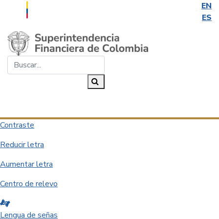
EN
ES
Saltar al contenido principal
Buscar...
Buscar
Desplegar navegación
Contraste
Reducir letra
Aumentar letra
Centro de relevo
Lengua de señas