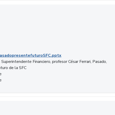
C.pptx
asadopresentefuturoSFC.pptx
 Superintendente Financiero, profesor César Ferrari, Pasado,
uturo de la SFC
e
e
n.docx