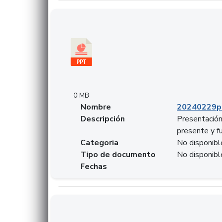
Descargar 20240229pasadopresentefuturoSF
0 MB
Nombre
20240229p
Descripción
Presentación
presente y f
Categoria
No disponibl
Tipo de documento
No disponibl
Fechas
Descargar 20240304comColdestinodeinversio