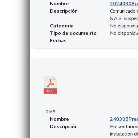
Nombre
20240308c
Descripción
Comunicado d
S.A.S. suspen
Categoria
No disponibl
Tipo de documento
No disponibl
Fechas
Descargar 240305PresentacionColcapital.pdf
0 MB
Nombre
240305Pres
Descripción
Presentación 
instalación 