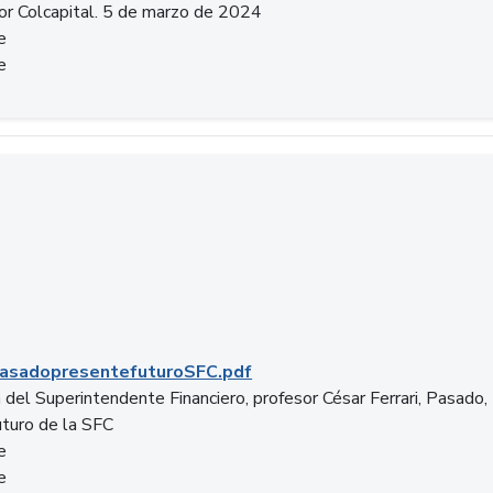
or Colcapital. 5 de marzo de 2024
e
e
.pdf
asadopresentefuturoSFC.pdf
 del Superintendente Financiero, profesor César Ferrari, Pasado,
uturo de la SFC
e
e