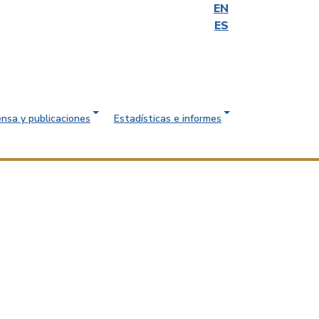
EN
ES
ensa y publicaciones
Estadísticas e informes