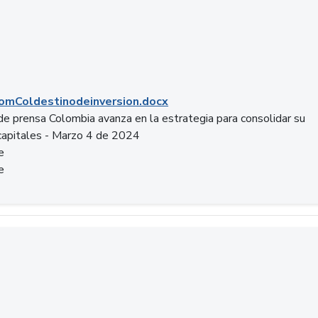
mColdestinodeinversion.docx
e prensa Colombia avanza en la estrategia para consolidar su
capitales - Marzo 4 de 2024
e
e
a.pptx