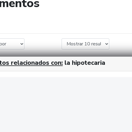
umentos
de búsqueda
tos relacionados con:
la hipotecaria
cx