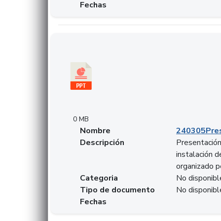
Fechas
Descargar 240305PresentacionColcapital.pptx
0 MB
Nombre
240305Pres
Descripción
Presentación 
instalación 
organizado p
Categoria
No disponibl
Tipo de documento
No disponibl
Fechas