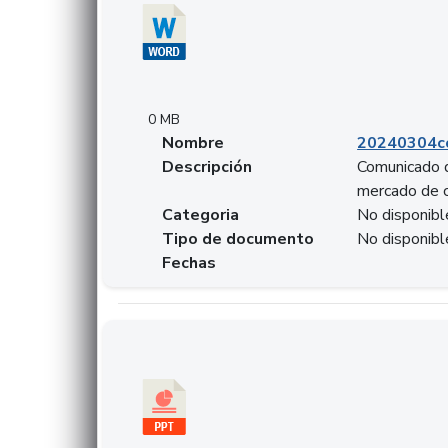
0 MB
Nombre
20240304co
Descripción
Comunicado d
mercado de 
Categoria
No disponibl
Tipo de documento
No disponibl
Fechas
Descargar 20240229preforoviviendaasobancari