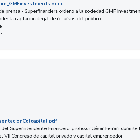
om_GMFinvestments.docx
e prensa - Superfinanciera ordenó a la sociedad GMF Investme
der la captación ilegal de recursos del público
e
e
entacionColcapital.pdf
del Superintendente Financiero, profesor César Ferrari, durante 
del VII Congreso de capital privado y capital emprendedor