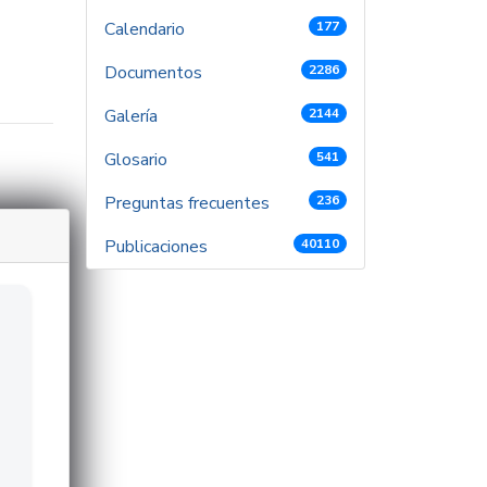
Calendario
177
Documentos
2286
Galería
2144
Glosario
541
Preguntas frecuentes
236
Publicaciones
40110