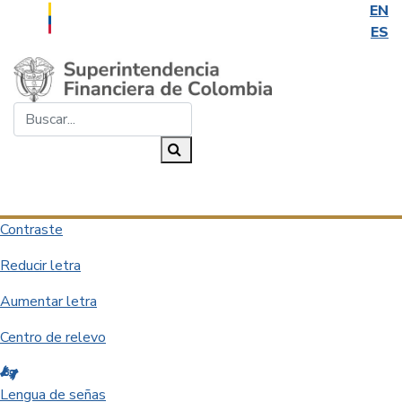
EN
ES
Saltar al contenido principal
Buscar...
Buscar
Desplegar navegación
Contraste
Reducir letra
Aumentar letra
Centro de relevo
Lengua de señas