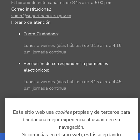
El horario de este canal es de 8:15 a.m. a 5:00 p.m.
Correo institucional:
super@superfinanciera.gov.co
Horario de atención
Punto Ciudadano
:
Lunes a viernes (días hábiles) de 8:15 a.m. a 4:15
p.m. jornada continua
Recepción de correspondencia por medios
electrónicos:
Lunes a viernes (días hábiles) de 8:15 a.m. a 4:45
p.m. jornada continua
Políticas
Mapa del sitio
Este sitio web usa
cookies
propias y de terceros para
brindar una mejor experiencia al usuario en su
navegación.
Si continúas en el sitio web, estás aceptando