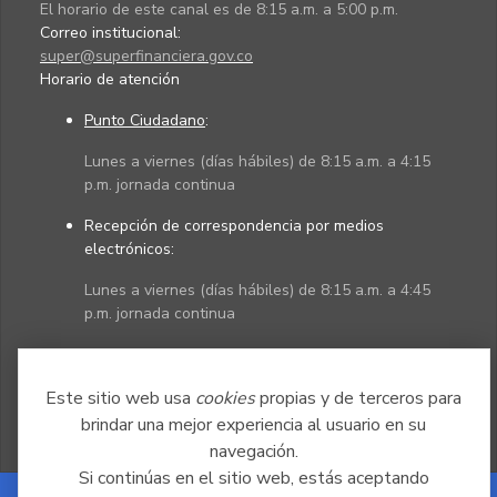
El horario de este canal es de 8:15 a.m. a 5:00 p.m.
Correo institucional:
super@superfinanciera.gov.co
Horario de atención
Punto Ciudadano
:
Lunes a viernes (días hábiles) de 8:15 a.m. a 4:15
p.m. jornada continua
Recepción de correspondencia por medios
electrónicos:
Lunes a viernes (días hábiles) de 8:15 a.m. a 4:45
p.m. jornada continua
Políticas
Mapa del sitio
Este sitio web usa
cookies
propias y de terceros para
brindar una mejor experiencia al usuario en su
navegación.
Si continúas en el sitio web, estás aceptando