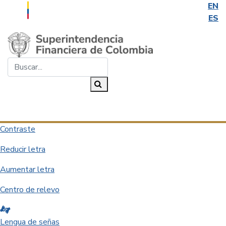
EN
ES
Saltar al contenido principal
Buscar...
Buscar
Desplegar navegación
Contraste
Reducir letra
Aumentar letra
Centro de relevo
Lengua de señas