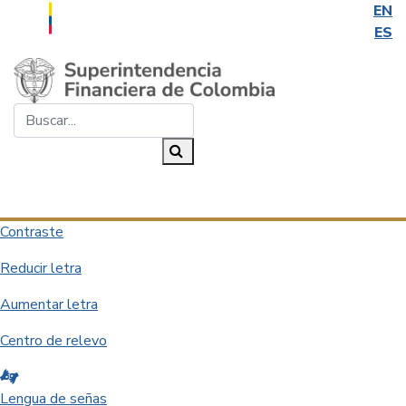
EN
ES
Saltar al contenido principal
Buscar...
Buscar
Desplegar navegación
Contraste
Reducir letra
Aumentar letra
Centro de relevo
Lengua de señas