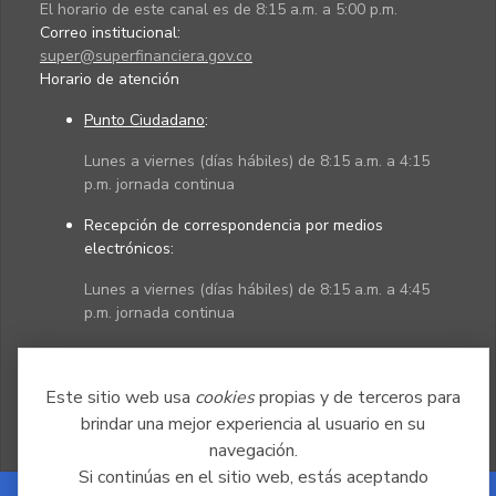
El horario de este canal es de 8:15 a.m. a 5:00 p.m.
Correo institucional:
super@superfinanciera.gov.co
Horario de atención
Punto Ciudadano
:
Lunes a viernes (días hábiles) de 8:15 a.m. a 4:15
p.m. jornada continua
Recepción de correspondencia por medios
electrónicos:
Lunes a viernes (días hábiles) de 8:15 a.m. a 4:45
p.m. jornada continua
Políticas
Mapa del sitio
Este sitio web usa
cookies
propias y de terceros para
brindar una mejor experiencia al usuario en su
navegación.
Si continúas en el sitio web, estás aceptando