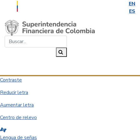
EN
ES
Saltar al contenido principal
Buscar...
Buscar
Desplegar navegación
Contraste
Reducir letra
Aumentar letra
Centro de relevo
Lengua de señas