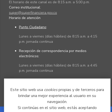
El horario de este canal es de 8:15 a.m. a 5:00 p.m.
Correo institucional:
super@superfinanciera.gov.co
Horario de atención
Punto Ciudadano
:
Lunes a viernes (días hábiles) de 8:15 a.m. a 4:15
p.m. jornada continua
Recepción de correspondencia por medios
electrónicos:
Lunes a viernes (días hábiles) de 8:15 a.m. a 4:45
p.m. jornada continua
Políticas
Mapa del sitio
Este sitio web usa
cookies
propias y de terceros para
brindar una mejor experiencia al usuario en su
navegación.
Si continúas en el sitio web, estás aceptando