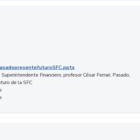
C.pptx
asadopresentefuturoSFC.pptx
 Superintendente Financiero, profesor César Ferrari, Pasado,
uturo de la SFC
e
e
n.docx