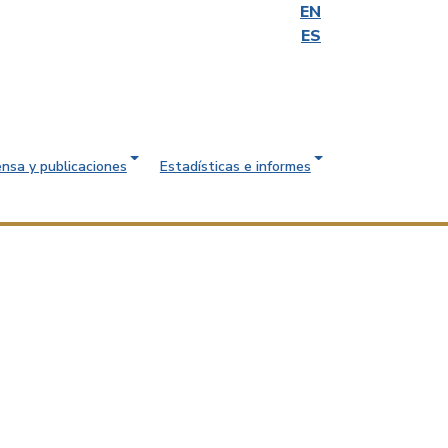
EN
ES
ensa y publicaciones
Estadísticas e informes