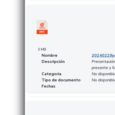
Descargar 20240229pasadopresentefuturoSF
0 MB
Nombre
20240229p
Descripción
Presentación
presente y f
Categoria
No disponibl
Tipo de documento
No disponibl
Fechas
Descargar 20240304comColdestinodeinversio