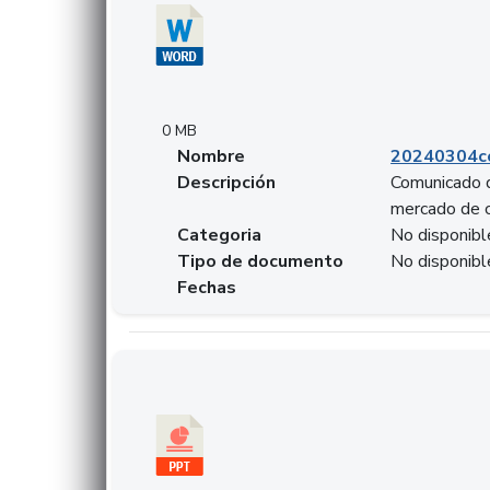
0 MB
Nombre
20240304co
Descripción
Comunicado d
mercado de 
Categoria
No disponibl
Tipo de documento
No disponibl
Fechas
Descargar 20240229preforoviviendaasobancari