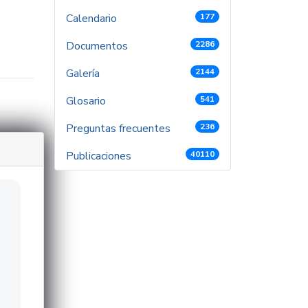
Calendario
177
Documentos
2286
Galería
2144
Glosario
541
Preguntas frecuentes
236
Publicaciones
40110