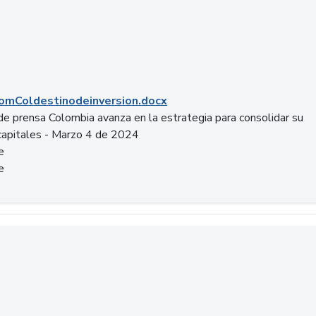
mColdestinodeinversion.docx
e prensa Colombia avanza en la estrategia para consolidar su
capitales - Marzo 4 de 2024
e
e
a.pptx