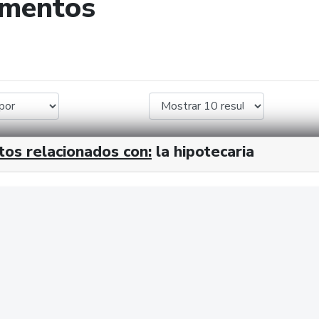
umentos
de búsqueda
tos relacionados con:
la hipotecaria
cx