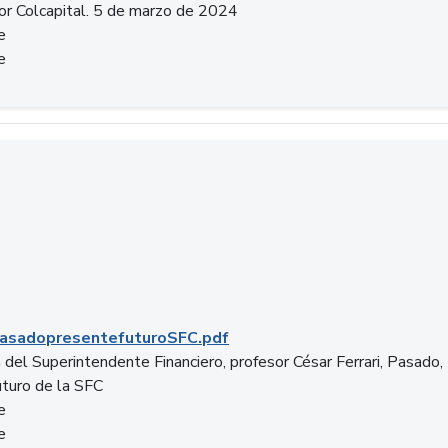
or Colcapital. 5 de marzo de 2024
e
e
.pdf
asadopresentefuturoSFC.pdf
 del Superintendente Financiero, profesor César Ferrari, Pasado,
uturo de la SFC
e
e