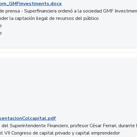
om_GMFinvestments.docx
e prensa - Superfinanciera ordenó a la sociedad GMF Investme
der la captación ilegal de recursos del público
e
e
entacionColcapital.pdf
del Superintendente Financiero, profesor César Ferrari, durante 
del VII Congreso de capital privado y capital emprendedor