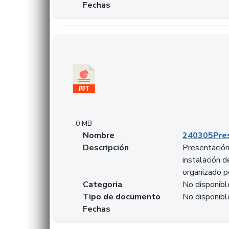
Fechas
Descargar 240305PresentacionColcapital.pptx
0 MB
Nombre
240305Pres
Descripción
Presentación 
instalación 
organizado p
Categoria
No disponibl
Tipo de documento
No disponibl
Fechas