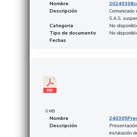
Nombre
20240308c
Descripción
Comunicado d
S.A.S. suspen
Categoria
No disponibl
Tipo de documento
No disponibl
Fechas
Descargar 240305PresentacionColcapital.pdf
0 MB
Nombre
240305Pres
Descripción
Presentación 
instalación 