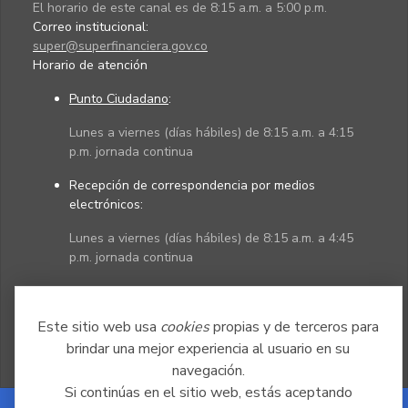
El horario de este canal es de 8:15 a.m. a 5:00 p.m.
Correo institucional:
super@superfinanciera.gov.co
Horario de atención
Punto Ciudadano
:
Lunes a viernes (días hábiles) de 8:15 a.m. a 4:15
p.m. jornada continua
Recepción de correspondencia por medios
electrónicos:
Lunes a viernes (días hábiles) de 8:15 a.m. a 4:45
p.m. jornada continua
Políticas
Mapa del sitio
Este sitio web usa
cookies
propias y de terceros para
brindar una mejor experiencia al usuario en su
navegación.
Si continúas en el sitio web, estás aceptando