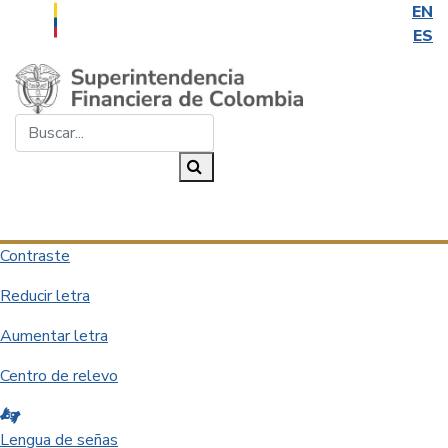
EN
ES
Saltar al contenido principal
Buscar...
Buscar
Desplegar navegación
Contraste
Reducir letra
Aumentar letra
Centro de relevo
Lengua de señas