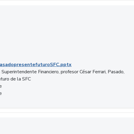
C.pptx
asadopresentefuturoSFC.pptx
 Superintendente Financiero, profesor César Ferrari, Pasado,
uturo de la SFC
e
e
n.docx