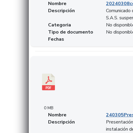
Nombre
20240308c
Descripción
Comunicado d
S.A.S. suspen
Categoria
No disponibl
Tipo de documento
No disponibl
Fechas
Descargar 240305PresentacionColcapital.pdf
0 MB
Nombre
240305Pres
Descripción
Presentación 
instalación 