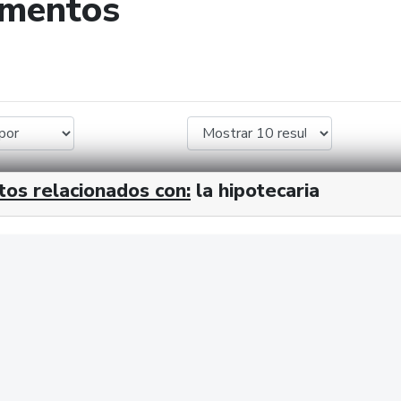
umentos
de búsqueda
tos relacionados con:
la hipotecaria
cx