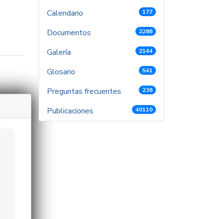
Calendario
177
Documentos
2286
Galería
2144
Glosario
541
Preguntas frecuentes
236
Publicaciones
40110