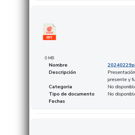
Descargar 20240229pasadopresentefuturoSF
0 MB
Nombre
20240229p
Descripción
Presentación
presente y f
Categoria
No disponibl
Tipo de documento
No disponibl
Fechas
Descargar 20240304comColdestinodeinversio