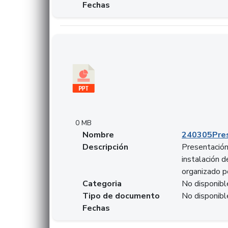
Fechas
Descargar 240305PresentacionColcapital.pptx
0 MB
Nombre
240305Pres
Descripción
Presentación 
instalación 
organizado p
Categoria
No disponibl
Tipo de documento
No disponibl
Fechas