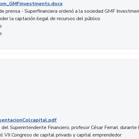
om_GMFinvestments.docx
e prensa - Superfinanciera ordenó a la sociedad GMF Investme
der la captación ilegal de recursos del público
e
e
entacionColcapital.pdf
del Superintendente Financiero, profesor César Ferrari, durante 
del VII Congreso de capital privado y capital emprendedor