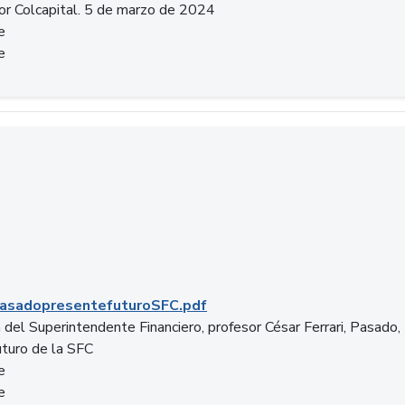
or Colcapital. 5 de marzo de 2024
e
e
.pdf
asadopresentefuturoSFC.pdf
 del Superintendente Financiero, profesor César Ferrari, Pasado,
uturo de la SFC
e
e