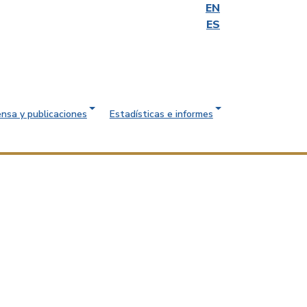
EN
ES
ensa y publicaciones
Estadísticas e informes