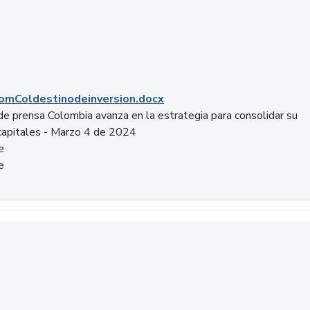
mColdestinodeinversion.docx
e prensa Colombia avanza en la estrategia para consolidar su
capitales - Marzo 4 de 2024
e
e
a.pptx