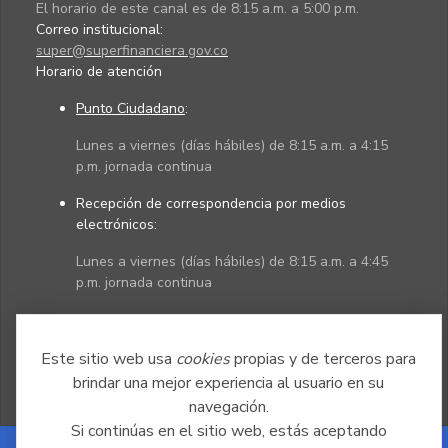
El horario de este canal es de 8:15 a.m. a 5:00 p.m.
Correo institucional:
super@superfinanciera.gov.co
Horario de atención
Punto Ciudadano
:
Lunes a viernes (días hábiles) de 8:15 a.m. a 4:15
p.m. jornada continua
Recepción de correspondencia por medios
electrónicos:
Lunes a viernes (días hábiles) de 8:15 a.m. a 4:45
p.m. jornada continua
Políticas
Mapa del sitio
Este sitio web usa
cookies
propias y de terceros para
brindar una mejor experiencia al usuario en su
navegación.
Si continúas en el sitio web, estás aceptando