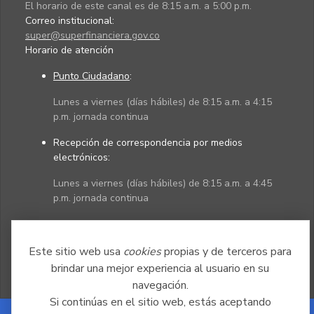
El horario de este canal es de 8:15 a.m. a 5:00 p.m.
Correo institucional:
super@superfinanciera.gov.co
Horario de atención
Punto Ciudadano
:
Lunes a viernes (días hábiles) de 8:15 a.m. a 4:15
p.m. jornada continua
Recepción de correspondencia por medios
electrónicos:
Lunes a viernes (días hábiles) de 8:15 a.m. a 4:45
p.m. jornada continua
Políticas
Mapa del sitio
Este sitio web usa
cookies
propias y de terceros para
brindar una mejor experiencia al usuario en su
navegación.
Si continúas en el sitio web, estás aceptando