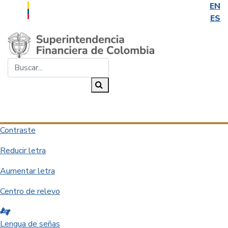
EN
ES
Saltar al contenido principal
Buscar...
Buscar
Desplegar navegación
Contraste
Reducir letra
Aumentar letra
Centro de relevo
Lengua de señas