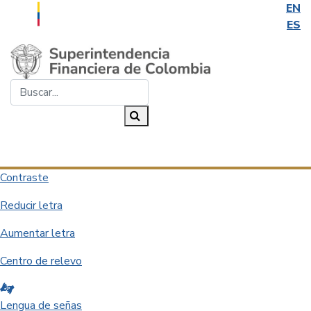
EN
ES
Saltar al contenido principal
Buscar...
Buscar
Desplegar navegación
Contraste
Reducir letra
Aumentar letra
Centro de relevo
Lengua de señas