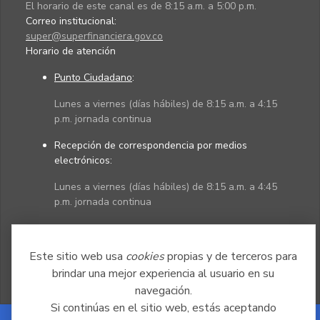
El horario de este canal es de 8:15 a.m. a 5:00 p.m.
Correo institucional:
super@superfinanciera.gov.co
Horario de atención
Punto Ciudadano
:
Lunes a viernes (días hábiles) de 8:15 a.m. a 4:15
p.m. jornada continua
Recepción de correspondencia por medios
electrónicos:
Lunes a viernes (días hábiles) de 8:15 a.m. a 4:45
p.m. jornada continua
Políticas
Mapa del sitio
Este sitio web usa
cookies
propias y de terceros para
brindar una mejor experiencia al usuario en su
navegación.
Si continúas en el sitio web, estás aceptando