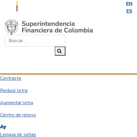
EN
ES
Saltar al contenido principal
Buscar...
Buscar
Desplegar navegación
Contraste
Reducir letra
Aumentar letra
Centro de relevo
Lengua de señas