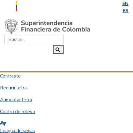
EN
ES
Saltar al contenido principal
Buscar...
Buscar
Desplegar navegación
Contraste
Reducir letra
Aumentar letra
Centro de relevo
Lengua de señas