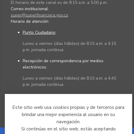
El horario de este canal es de 8:15 a.m. a 5:00 p.m.
Correo institucional:
super@superfinanciera.gov.co
Horario de atención
Punto Ciudadano
:
Lunes a viernes (días hábiles) de 8:15 a.m. a 4:15
p.m. jornada continua
Recepción de correspondencia por medios
electrónicos:
Lunes a viernes (días hábiles) de 8:15 a.m. a 4:45
p.m. jornada continua
Políticas
Mapa del sitio
Este sitio web usa
cookies
propias y de terceros para
brindar una mejor experiencia al usuario en su
navegación.
Si continúas en el sitio web, estás aceptando