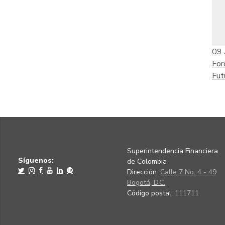
09
For
Fut
Superintendencia Financiera
Síguenos:
de Colombia
Dirección:
Calle 7 No. 4 - 49
Bogotá, D.C.
Código postal:
111711