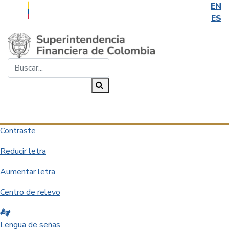
EN
ES
Saltar al contenido principal
Buscar...
Buscar
Desplegar navegación
Contraste
Reducir letra
Aumentar letra
Centro de relevo
Lengua de señas