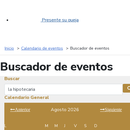
Presente su queja
Inicio
Calendario de eventos
Buscador de eventos
Buscador de eventos
Buscar
Buscar
Calendario General
Agosto 2026
Anterior
Siguiente
L
M
M
J
V
S
D