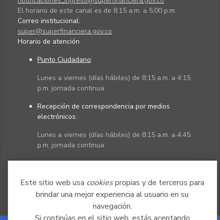
notificaciones_ingreso@superfinanciera.gov.co
El horario de este canal es de 8:15 a.m. a 5:00 p.m.
Correo institucional:
super@superfinanciera.gov.co
Horario de atención
Punto Ciudadano
:
Lunes a viernes (días hábiles) de 8:15 a.m. a 4:15
p.m. jornada continua
Recepción de correspondencia por medios
electrónicos:
Lunes a viernes (días hábiles) de 8:15 a.m. a 4:45
p.m. jornada continua
Políticas
Mapa del sitio
Este sitio web usa
cookies
propias y de terceros para
brindar una mejor experiencia al usuario en su
navegación.
Si continúas en el sitio web, estás aceptando