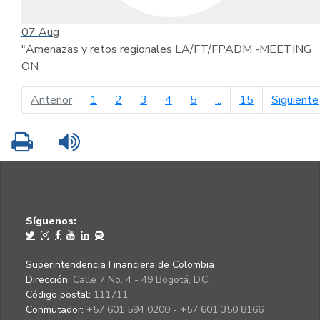
07
Aug
"Amenazas y retos regionales LA/FT/FPADM -MEETING
ON
página anterior
Anterior
1
2
3
4
5
...
15
Siguiente
Imprimir
Leer contenido
Síguenos:
Superintendencia Financiera de Colombia
Dirección:
Calle 7 No. 4 - 49 Bogotá, D.C.
Código postal:
111711
Conmutador:
+57 601 594 0200 - +57 601 350 8166