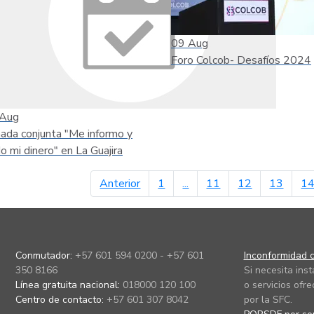
09
Aug
Foro Colcob- Desafíos 2024
Aug
nada conjunta "Me informo y
do mi dinero" en La Guajira
página anterior
Anterior
1
...
11
12
13
1
Conmutador:
+57 601 594 0200 - +57 601
Inconformidad c
350 8166
Si necesita ins
Línea gratuita nacional:
018000 120 100
o servicios ofre
Centro de contacto:
+57 601 307 8042
por la SFC.