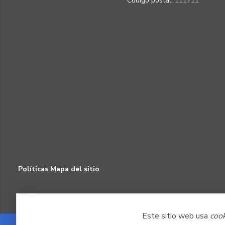
Código postal:
111711
Políticas
Mapa del sitio
Este sitio web usa
coo