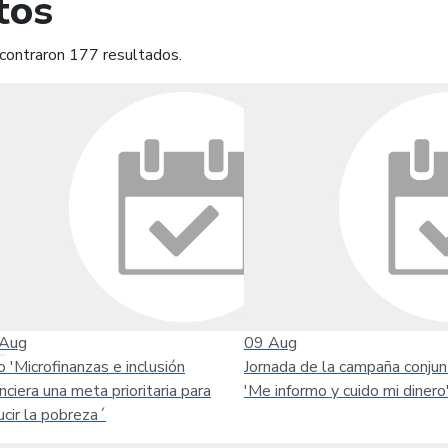
tos
contraron 177 resultados.
mprimir
Leer contenido
Aug
09
Aug
o 'Microfinanzas e inclusión
Jornada de la campaña conjun
anciera una meta prioritaria para
'Me informo y cuido mi dinero
ucir la pobreza´