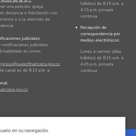
vicios de la SFC
:
hábiles) de 8:15 a.m. a
rar una petición, queja,
4:15 p.m. jornada
ud, denuncia o felicitación con
continua
ervicios o a la atención de
dencia.
Recepción de
correspondencia por
ficaciones judiciales:
medios electrónicos:
 notificaciones judiciales
 habilitado el correo
Lunes a viernes (días
hábiles) de 8:15 a.m. a
ingreso@superfinanciera.gov.co
4:45 p.m. jornada
te canal es de 8:15 a.m. a
continua
ional:
anciera.gov.co
suario en su navegación.