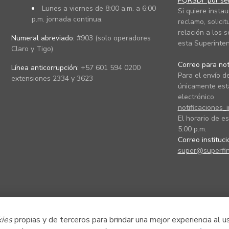
PQRSDF por ser
Lunes a viernes de 8:00 a.m. a 6:00
Si quiere instau
p.m. jornada continua.
reclamo, solicit
relación a los s
Numeral abreviado:
#903 (solo operadores
esta Superinten
Claro y Tigo)
Correo para noti
Línea anticorrupción:
+57 601 594 0200
Para el envío de
extensiones 2334 y 3623
únicamente está
electrónico
notificaciones_
El horario de es
5:00 p.m.
Correo instituc
super@superfin
kies
propias y de terceros para brindar una mejor experiencia al u