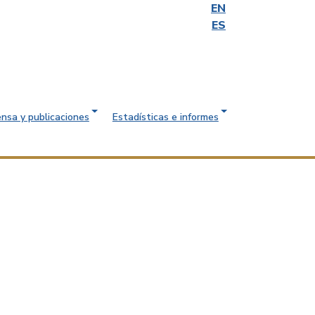
EN
ES
ensa y publicaciones
Estadísticas e informes