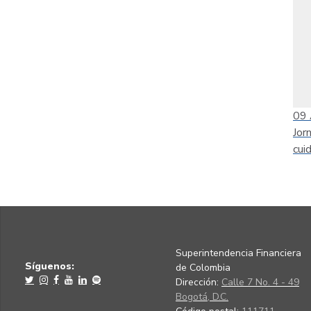
09
Jor
cui
Superintendencia Financiera
Síguenos:
de Colombia
Dirección:
Calle 7 No. 4 - 49
Bogotá, D.C.