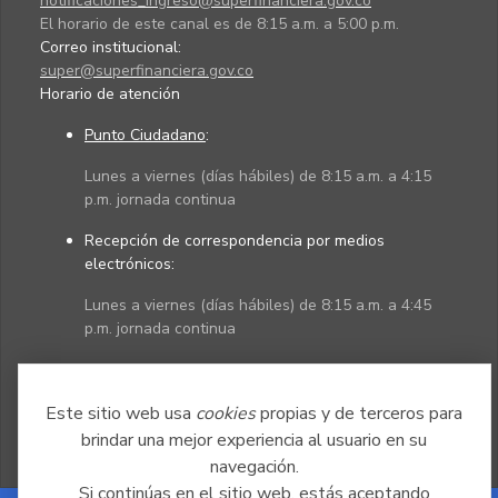
notificaciones_ingreso@superfinanciera.gov.co
El horario de este canal es de 8:15 a.m. a 5:00 p.m.
Correo institucional:
super@superfinanciera.gov.co
Horario de atención
Punto Ciudadano
:
Lunes a viernes (días hábiles) de 8:15 a.m. a 4:15
p.m. jornada continua
Recepción de correspondencia por medios
electrónicos:
Lunes a viernes (días hábiles) de 8:15 a.m. a 4:45
p.m. jornada continua
Políticas
Mapa del sitio
Este sitio web usa
cookies
propias y de terceros para
brindar una mejor experiencia al usuario en su
navegación.
Si continúas en el sitio web, estás aceptando