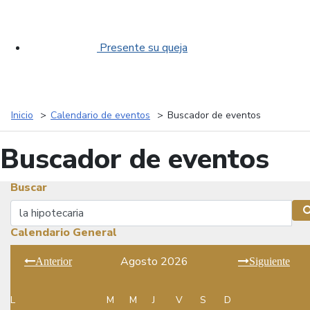
Presente su queja
Inicio
Calendario de eventos
Buscador de eventos
Buscador de eventos
Buscar
Buscar
Calendario General
Agosto 2026
Anterior
Siguiente
L
M
M
J
V
S
D