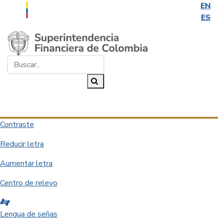
EN
ES
Saltar al contenido principal
Buscar...
Buscar
Desplegar navegación
Contraste
Reducir letra
Aumentar letra
Centro de relevo
Lengua de señas