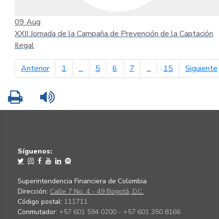
09
Aug
XXII Jornada de la Campaña de Prevención de la Captación
Ilegal
página anterior
Anterior
1
...
5
6
7
...
15
Siguiente
Imprimir
Leer contenido
Síguenos:
Superintendencia Financiera de Colombia
Dirección:
Calle 7 No. 4 - 49 Bogotá, D.C.
Código postal:
111711
Conmutador:
+57 601 594 0200 - +57 601 350 8166