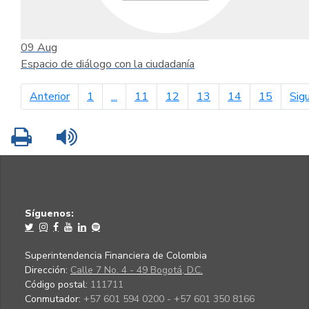
09
Aug
Espacio de diálogo con la ciudadanía
página anterior
Anterior
1
...
11
12
13
14
15
Sig
Imprimir
Leer contenido
Síguenos:
Superintendencia Financiera de Colombia
Dirección:
Calle 7 No. 4 - 49 Bogotá, D.C.
Código postal:
111711
Conmutador:
+57 601 594 0200 - +57 601 350 8166