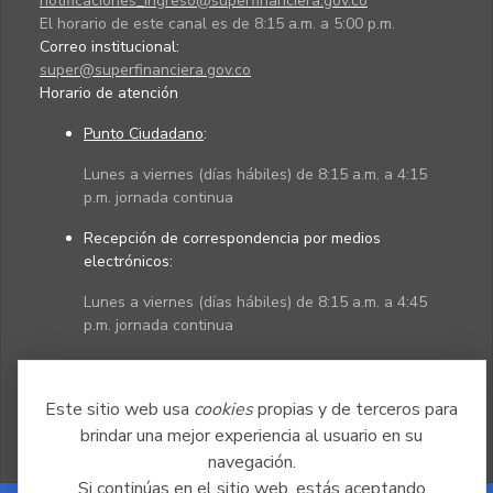
notificaciones_ingreso@superfinanciera.gov.co
El horario de este canal es de 8:15 a.m. a 5:00 p.m.
Correo institucional:
super@superfinanciera.gov.co
Horario de atención
Punto Ciudadano
:
Lunes a viernes (días hábiles) de 8:15 a.m. a 4:15
p.m. jornada continua
Recepción de correspondencia por medios
electrónicos:
Lunes a viernes (días hábiles) de 8:15 a.m. a 4:45
p.m. jornada continua
Políticas
Mapa del sitio
Este sitio web usa
cookies
propias y de terceros para
brindar una mejor experiencia al usuario en su
navegación.
Si continúas en el sitio web, estás aceptando