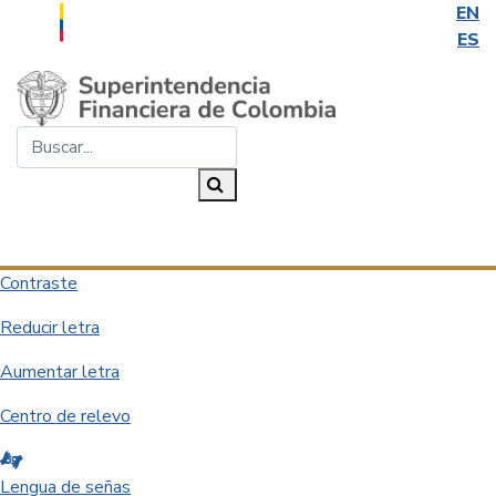
EN
ES
Saltar al contenido principal
Buscar...
Buscar
Desplegar navegación
Contraste
Reducir letra
Aumentar letra
Centro de relevo
Lengua de señas