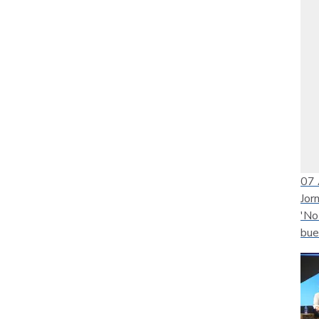
07
Jor
'No
bue