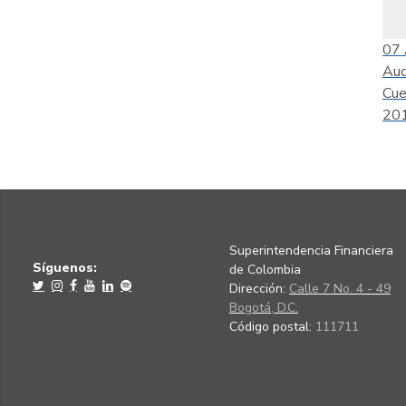
07
Aud
Cue
201
Superintendencia Financiera
Síguenos:
de Colombia
Dirección:
Calle 7 No. 4 - 49
Bogotá, D.C.
Código postal:
111711