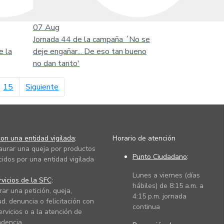
07
Aug
Jornada 44 de la campaña ´No se
e la
deje engañar... De eso tan bueno
no dan tanto'
página siguiente
15
Siguiente
on una entidad vigilada
:
Horario de atención
taurar una queja por productos
Punto Ciudadano
:
cidos por una entidad vigilada
Lunes a viernes (días
vicios de la SFC
:
hábiles) de 8:15 a.m. a
rar una petición, queja,
4:15 p.m. jornada
ud, denuncia o felicitación con
continua
ervicios o a la atención de
dencia.