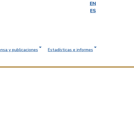
EN
ES
ensa y publicaciones
Estadísticas e informes