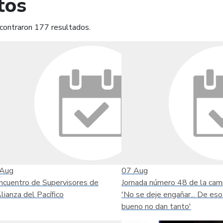
tos
contraron 177 resultados.
mprimir
Leer contenido
Aug
07
Aug
ncuentro de Supervisores de
Jornada número 48 de la ca
Alianza del Pacífico
'No se deje engañar... De eso
bueno no dan tanto'