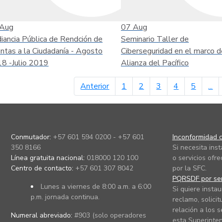
Aug
07
Aug
iancia Pública de Rendción de
Seminario Taller de
ntas a la Ciudadanía - Agosto
Ciberseguridad en el marco d
8 -Julio 2019
Alianza del Pacífico
página anterior
Anterior
1
2
3
4
5
...
Conmutador:
+57 601 594 0200 - +57 601
Inconformidad c
350 8166
Si necesita ins
Línea gratuita nacional:
018000 120 100
o servicios ofre
Centro de contacto:
+57 601 307 8042
por la SFC.
PQRSDF por ser
Lunes a viernes de 8:00 a.m. a 6:00
Si quiere instau
p.m. jornada continua.
reclamo, solicit
relación a los s
Numeral abreviado:
#903 (solo operadores
esta Superinten