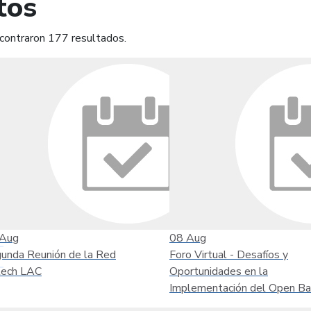
tos
contraron 177 resultados.
mprimir
Leer contenido
Aug
08
Aug
unda Reunión de la Red
Foro Virtual - Desafíos y
tech LAC
Oportunidades en la
Implementación del Open Ba