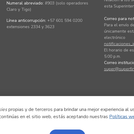
Numeral abreviado:
#903 (solo operadores
esta Superinten
Claro y Tigo)
Correo para noti
Línea anticorrupción:
+57 601 594 0200
Para el envío de
extensiones 2334 y 3623
únicamente está
electrónico
notificaciones_
El horario de es
5:00 p.m.
Correo instituc
super@superfin
kies
propias y de terceros para brindar una mejor experiencia al u
 continúas en el sitio web, estás aceptando nuestras
Políticas w