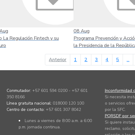
Aug
08
Aug
o La Regulación Fintech y su
Programa Prevención y Acció
uro
la Presidencia de la Repúblic
página anterior
Anterior
1
2
3
4
5
...
Conmutador:
+57 601 594 0200 - +57 601
Inconformidad c
350 8166
Si necesita ins
Línea gratuita nacional:
018000 120 100
o servicios ofre
Centro de contacto:
+57 601 307 8042
por la SFC.
PQRSDF por ser
Lunes a viernes de 8:00 a.m. a 6:00
Si quiere instau
p.m. jornada continua.
reclamo, solicit
relación a los s