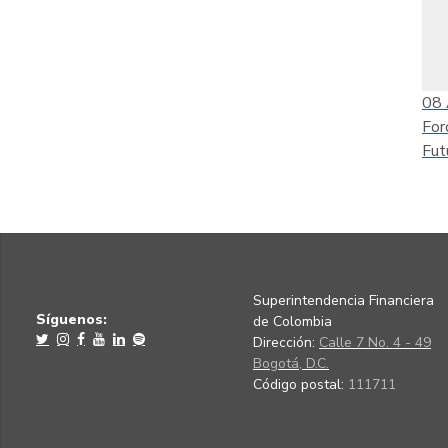
08
For
Fut
Superintendencia Financiera
Síguenos:
de Colombia
Dirección:
Calle 7 No. 4 - 49
Bogotá, D.C.
Código postal:
111711