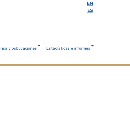
EN
ES
ensa y publicaciones
Estadísticas e informes