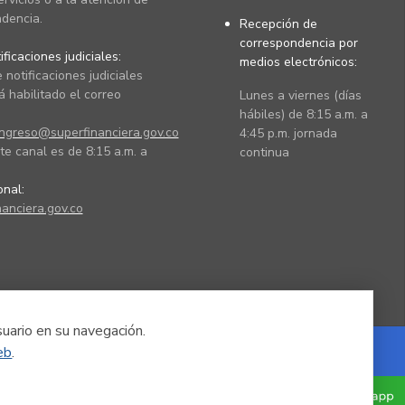
dencia.
Recepción de
correspondencia por
ficaciones judiciales:
medios electrónicos:
 notificaciones judiciales
 habilitado el correo
Lunes a viernes (días
hábiles) de 8:15 a.m. a
ingreso@superfinanciera.gov.co
4:45 p.m. jornada
te canal es de 8:15 a.m. a
continua
ional:
anciera.gov.co
suario en su navegación.
eb
.
Powered by Nexura