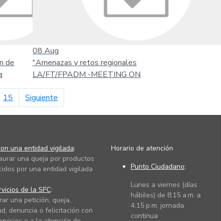
08
Aug
n de
"Amenazas y retos regionales
a
LA/FT/FPADM -MEETING ON
página siguiente
15
Siguiente
on una entidad vigilada
:
Horario de atención
taurar una queja por productos
Punto Ciudadano
:
cidos por una entidad vigilada
Lunes a viernes (días
vicios de la SFC
:
hábiles) de 8:15 a.m. a
rar una petición, queja,
4:15 p.m. jornada
ud, denuncia o felicitación con
continua
ervicios o a la atención de