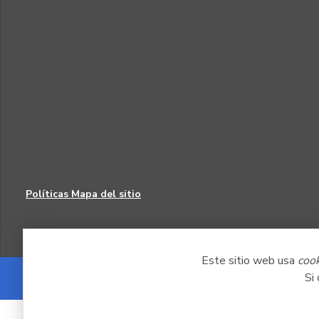
Políticas
Mapa del sitio
Este sitio web usa
coo
Si