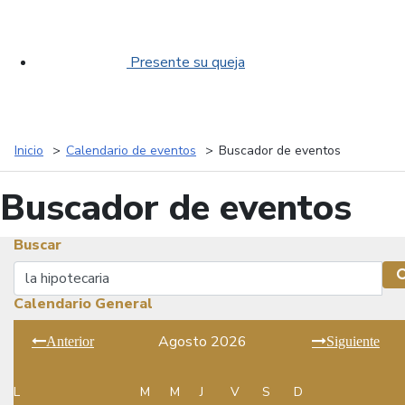
Presente su queja
Inicio
Calendario de eventos
Buscador de eventos
Buscador de eventos
Buscar
Buscar
Calendario General
Agosto 2026
Anterior
Siguiente
L
M
M
J
V
S
D