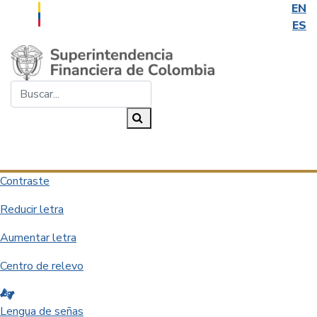
EN
ES
Saltar al contenido principal
Buscar...
Buscar
Desplegar navegación
Contraste
Reducir letra
Aumentar letra
Centro de relevo
Lengua de señas