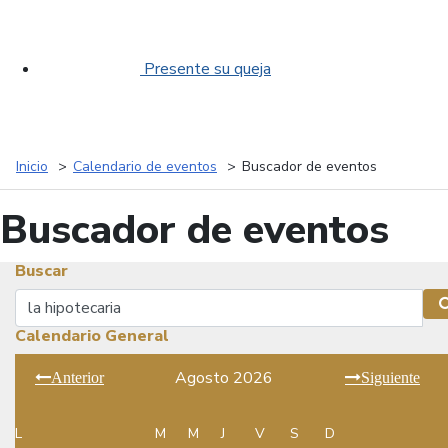
Presente su queja
Inicio
Calendario de eventos
Buscador de eventos
Buscador de eventos
Buscar
Buscar
Calendario General
Agosto 2026
Anterior
Siguiente
L
M
M
J
V
S
D