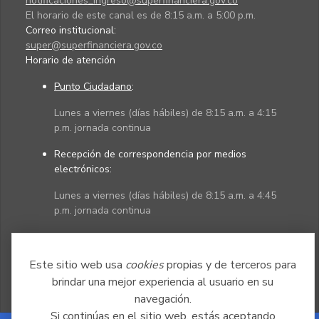
notificaciones_ingreso@superfinanciera.gov.co
El horario de este canal es de 8:15 a.m. a 5:00 p.m.
Correo institucional:
super@superfinanciera.gov.co
Horario de atención
Punto Ciudadano
:
Lunes a viernes (días hábiles) de 8:15 a.m. a 4:15
p.m. jornada continua
Recepción de correspondencia por medios
electrónicos:
Lunes a viernes (días hábiles) de 8:15 a.m. a 4:45
p.m. jornada continua
Políticas
Mapa del sitio
Este sitio web usa
cookies
propias y de terceros para
brindar una mejor experiencia al usuario en su
navegación.
Si continúas en el sitio web, estás aceptando