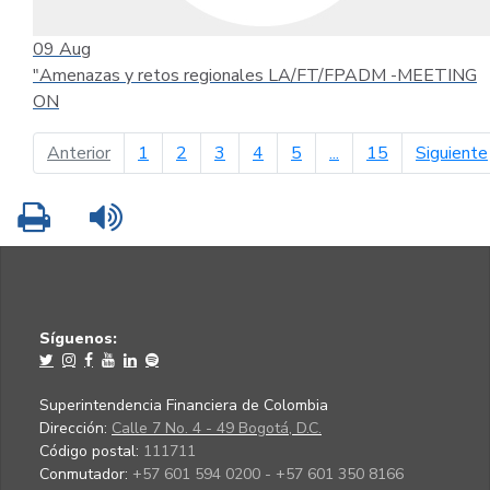
09
Aug
"Amenazas y retos regionales LA/FT/FPADM -MEETING
ON
página anterior
Anterior
1
2
3
4
5
...
15
Siguiente
Imprimir
Leer contenido
Síguenos:
Superintendencia Financiera de Colombia
Dirección:
Calle 7 No. 4 - 49 Bogotá, D.C.
Código postal:
111711
Conmutador:
+57 601 594 0200 - +57 601 350 8166