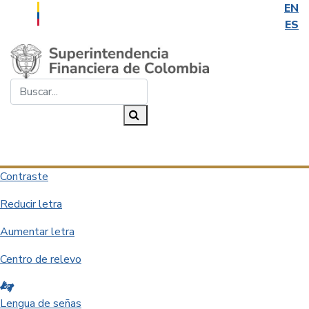
EN
ES
Saltar al contenido principal
Buscar...
Buscar
Desplegar navegación
Contraste
Reducir letra
Aumentar letra
Centro de relevo
Lengua de señas