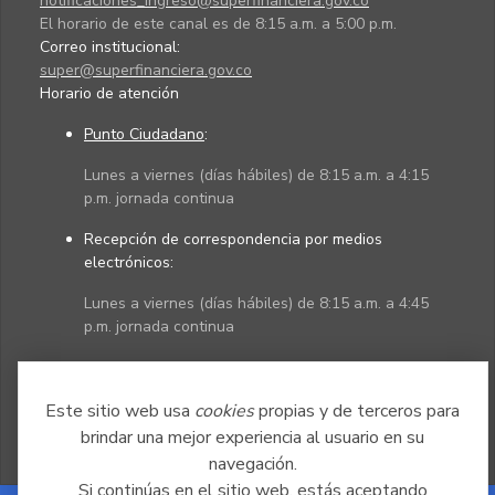
notificaciones_ingreso@superfinanciera.gov.co
El horario de este canal es de 8:15 a.m. a 5:00 p.m.
Correo institucional:
super@superfinanciera.gov.co
Horario de atención
Punto Ciudadano
:
Lunes a viernes (días hábiles) de 8:15 a.m. a 4:15
p.m. jornada continua
Recepción de correspondencia por medios
electrónicos:
Lunes a viernes (días hábiles) de 8:15 a.m. a 4:45
p.m. jornada continua
Políticas
Mapa del sitio
Este sitio web usa
cookies
propias y de terceros para
brindar una mejor experiencia al usuario en su
navegación.
Si continúas en el sitio web, estás aceptando