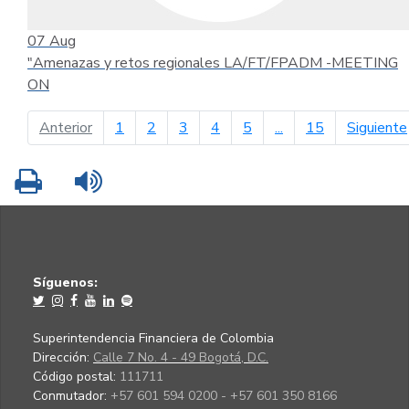
07
Aug
"Amenazas y retos regionales LA/FT/FPADM -MEETING
ON
página anterior
Anterior
1
2
3
4
5
...
15
Siguiente
Imprimir
Leer contenido
Síguenos:
Superintendencia Financiera de Colombia
Dirección:
Calle 7 No. 4 - 49 Bogotá, D.C.
Código postal:
111711
Conmutador:
+57 601 594 0200 - +57 601 350 8166