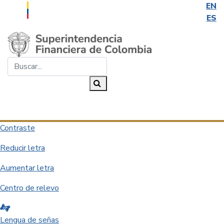
EN
ES
Saltar al contenido principal
Buscar...
Buscar
Desplegar navegación
Contraste
Reducir letra
Aumentar letra
Centro de relevo
Lengua de señas