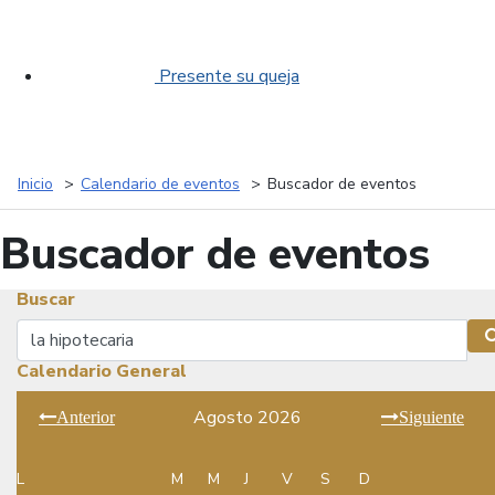
Presente su queja
Inicio
Calendario de eventos
Buscador de eventos
Buscador de eventos
Buscar
Buscar
Calendario General
Agosto 2026
Anterior
Siguiente
L
M
M
J
V
S
D