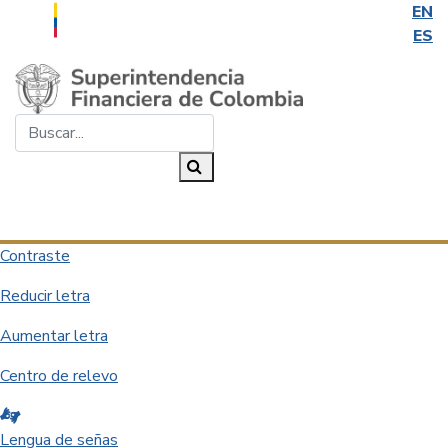
EN
ES
Saltar al contenido principal
Buscar...
Buscar
Desplegar navegación
Contraste
Reducir letra
Aumentar letra
Centro de relevo
Lengua de señas