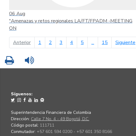
06
Aug
"Amenazas y retos regionales LA/FT/FPADM -MEETING
ON
página anterior
Anterior
1
2
3
4
5
...
15
Siguiente
Imprimir
Leer contenido
Síguenos:
Superintendencia Financiera de Colombia
Dirección:
Calle 7 No. 4 - 49 Bogotá, D.C.
Código postal:
111711
Conmutador:
+57 601 594 0200 - +57 601 350 8166