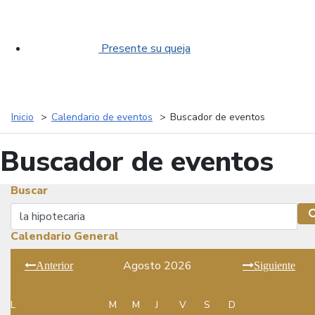
Presente su queja
Inicio
Calendario de eventos
Buscador de eventos
Buscador de eventos
Buscar
Buscar
Calendario General
Agosto 2026
Anterior
Siguiente
L
M
M
J
V
S
D