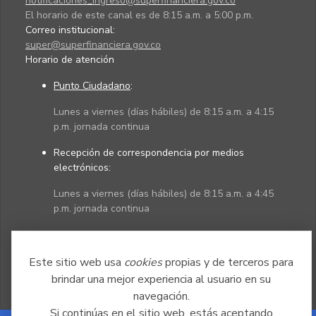
notificaciones_ingreso@superfinanciera.gov.co
El horario de este canal es de 8:15 a.m. a 5:00 p.m.
Correo institucional:
super@superfinanciera.gov.co
Horario de atención
Punto Ciudadano
:
Lunes a viernes (días hábiles) de 8:15 a.m. a 4:15
p.m. jornada continua
Recepción de correspondencia por medios
electrónicos:
Lunes a viernes (días hábiles) de 8:15 a.m. a 4:45
p.m. jornada continua
Políticas
Mapa del sitio
Este sitio web usa
cookies
propias y de terceros para
brindar una mejor experiencia al usuario en su
navegación.
Si continúas en el sitio web, estás aceptando