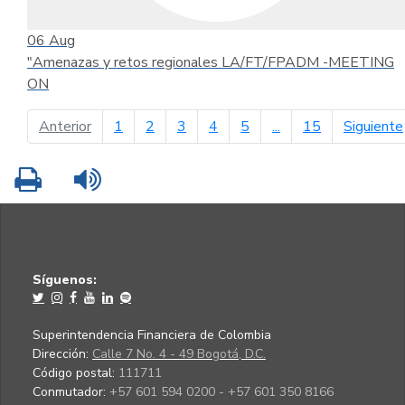
06
Aug
"Amenazas y retos regionales LA/FT/FPADM -MEETING
ON
página anterior
Anterior
1
2
3
4
5
...
15
Siguiente
Imprimir
Leer contenido
Síguenos:
Superintendencia Financiera de Colombia
Dirección:
Calle 7 No. 4 - 49 Bogotá, D.C.
Código postal:
111711
Conmutador:
+57 601 594 0200 - +57 601 350 8166