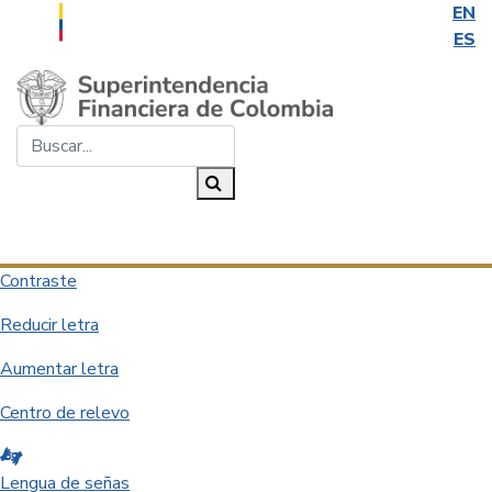
EN
ES
Saltar al contenido principal
Buscar...
Buscar
Desplegar navegación
Contraste
Reducir letra
Aumentar letra
Centro de relevo
Lengua de señas