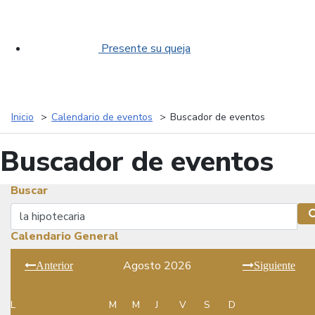
Presente su queja
Inicio
Calendario de eventos
Buscador de eventos
Buscador de eventos
Buscar
Buscar
Calendario General
Agosto 2026
Anterior
Siguiente
L
M
M
J
V
S
D