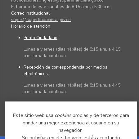
notificaciones_ingreso@superfinanciera.gov.co
El horario de este canal es de 8:15 a.m. a 5:00 p.m.
Correo institucional:
super@superfinanciera.gov.co
Horario de atención
Punto Ciudadano
:
Lunes a viernes (días hábiles) de 8:15 a.m. a 4:15
p.m. jornada continua
Recepción de correspondencia por medios
electrónicos:
Lunes a viernes (días hábiles) de 8:15 a.m. a 4:45
p.m. jornada continua
Políticas
Mapa del sitio
Este sitio web usa
cookies
propias y de terceros para
brindar una mejor experiencia al usuario en su
navegación.
Si continúas en el sitio web, estás aceptando