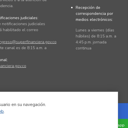
dencia.
Recepción de
correspondencia por
ficaciones judiciales:
medios electrónicos:
 notificaciones judiciales
 habilitado el correo
Lunes a viernes (días
hábiles) de 8:15 a.m. a
ingreso@superfinanciera.gov.co
4:45 p.m. jornada
te canal es de 8:15 a.m. a
continua
ional:
anciera.gov.co
suario en su navegación.
eb
.
Powered by Nexura