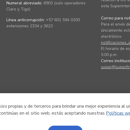
Numeral abreviado:
#903 (solo operadores
esta Superinten
Claro y Tigo)
Correo para noti
Línea anticorrupción:
+57 601 594 0200
Para el envío de
extensiones 2334 y 3623
únicamente está
electrónico
notificaciones_
El horario de es
5:00 p.m.
Correo instituc
super@superfin
kies
propias y de terceros para brindar una mejor experiencia al u
 continúas en el sitio web, estás aceptando nuestras
Políticas w