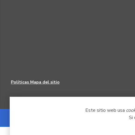
Políticas
Mapa del sitio
Este sitio web usa
coo
Si