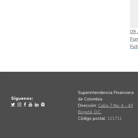
09
For
Fut
Superintendencia Financiera
Síguenos:
de Colombia
Dirección:
Calle 7 No. 4 - 49
Bogotá, D.C.
Código postal:
111711