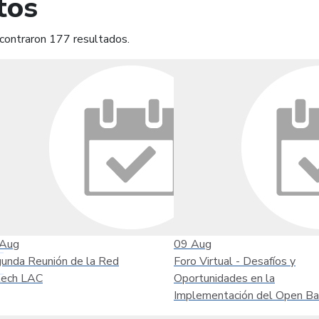
tos
contraron 177 resultados.
mprimir
Leer contenido
Aug
09
Aug
unda Reunión de la Red
Foro Virtual - Desafíos y
tech LAC
Oportunidades en la
Implementación del Open Ba