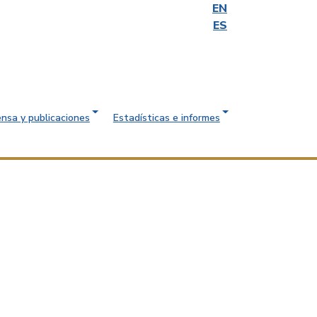
EN
ES
ensa y publicaciones
Estadísticas e informes