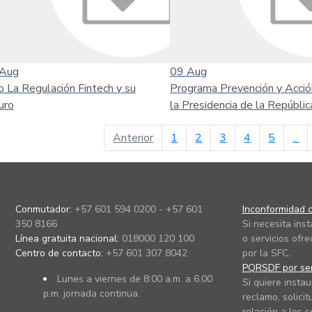
Aug
09
Aug
o La Regulación Fintech y su
Programa Prevención y Acció
uro
la Presidencia de la Repúblic
página anterior
Anterior
1
2
3
4
5
...
Conmutador:
+57 601 594 0200 - +57 601
Inconformidad c
350 8166
Si necesita ins
Línea gratuita nacional:
018000 120 100
o servicios ofre
Centro de contacto:
+57 601 307 8042
por la SFC.
PQRSDF por ser
Lunes a viernes de 8:00 a.m. a 6:00
Si quiere instau
p.m. jornada continua.
reclamo, solicit
relación a los s