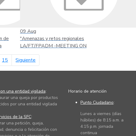
09
Aug
n de
"Amenazas y retos regionales
a
LA/FT/FPADM -MEETING ON
página siguiente
15
Siguiente
on una entidad vigilada
:
Horario de atención
taurar una queja por productos
Punto Ciudadano
:
cidos por una entidad vigilada
Lunes a viernes (días
vicios de la SFC
:
hábiles) de 8:15 a.m. a
rar una petición, queja,
4:15 p.m. jornada
ud, denuncia o felicitación con
continua
ervicios o a la atención de