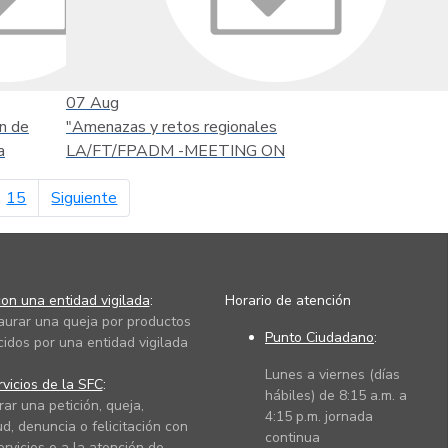
07
Aug
n de
"Amenazas y retos regionales
a
LA/FT/FPADM -MEETING ON
página siguiente
15
Siguiente
on una entidad vigilada
:
Horario de atención
taurar una queja por productos
Punto Ciudadano
:
cidos por una entidad vigilada
Lunes a viernes (días
vicios de la SFC
:
hábiles) de 8:15 a.m. a
rar una petición, queja,
4:15 p.m. jornada
ud, denuncia o felicitación con
continua
ervicios o a la atención de