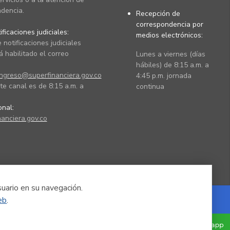
dencia.
Recepción de
correspondencia por
ficaciones judiciales:
medios electrónicos:
 notificaciones judiciales
 habilitado el correo
Lunes a viernes (días
hábiles) de 8:15 a.m. a
ingreso@superfinanciera.gov.co
4:45 p.m. jornada
te canal es de 8:15 a.m. a
continua
ional:
anciera.gov.co
suario en su navegación.
eb
.
Powered by Nexura