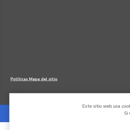
Políticas
Mapa del sitio
Este sitio web usa
coo
Si