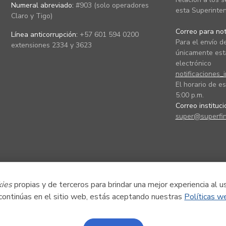
Numeral abreviado:
#903 (solo operadores
esta Superinten
Claro y Tigo)
Correo para noti
Línea anticorrupción:
+57 601 594 0200
Para el envío de
extensiones 2334 y 3623
únicamente está
electrónico
notificaciones_
El horario de es
5:00 p.m.
Correo instituc
super@superfin
kies
propias y de terceros para brindar una mejor experiencia al u
 continúas en el sitio web, estás aceptando nuestras
Políticas w