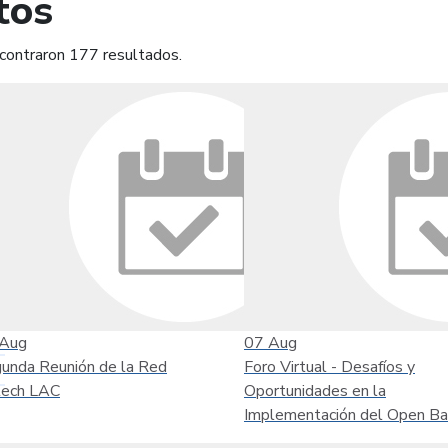
tos
contraron 177 resultados.
mprimir
Leer contenido
Aug
07
Aug
unda Reunión de la Red
Foro Virtual - Desafíos y
tech LAC
Oportunidades en la
Implementación del Open Ba