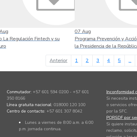
Aug
07
Aug
o La Regulación Fintech y su
Programa Prevención y Acció
uro
la Presidencia de la Repúblic
página anterior
Anterior
1
2
3
4
5
...
Conmutador:
+57 601 594 0200 - +57 601
Inconformidad c
350 8166
Si necesita ins
Línea gratuita nacional:
018000 120 100
o servicios ofre
Centro de contacto:
+57 601 307 8042
por la SFC.
PQRSDF por ser
Lunes a viernes de 8:00 a.m. a 6:00
Si quiere instau
p.m. jornada continua.
reclamo, solicit
relación a los s