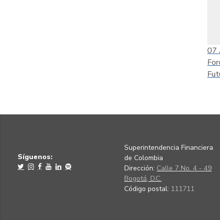
07
For
Fut
Superintendencia Financiera
Síguenos:
de Colombia
Dirección:
Calle 7 No. 4 - 49
Bogotá, D.C.
Código postal:
111711