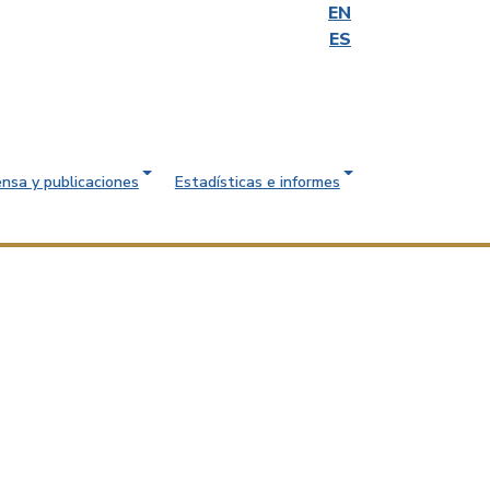
EN
ES
ensa y publicaciones
Estadísticas e informes