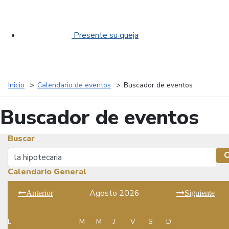
Presente su queja
Inicio
Calendario de eventos
Buscador de eventos
Buscador de eventos
Buscar
Buscar
Calendario General
Agosto 2026
Anterior
Siguiente
L
M
M
J
V
S
D