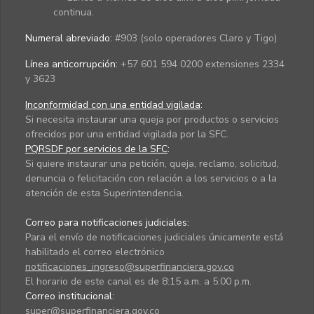
continua.
Numeral abreviado:
#903 (solo operadores Claro y Tigo)
Línea anticorrupción:
+57 601 594 0200 extensiones 2334
y 3623
Inconformidad con una entidad vigilada
:
Si necesita instaurar una queja por productos o servicios
ofrecidos por una entidad vigilada por la SFC.
PQRSDF por servicios de la SFC
:
Si quiere instaurar una petición, queja, reclamo, solicitud,
denuncia o felicitación con relación a los servicios o a la
atención de esta Superintendencia.
Correo para notificaciones judiciales:
Para el envío de notificaciones judiciales únicamente está
habilitado el correo electrónico
notificaciones_ingreso@superfinanciera.gov.co
El horario de este canal es de 8:15 a.m. a 5:00 p.m.
Correo institucional:
super@superfinanciera.gov.co