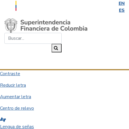
EN
ES
Saltar al contenido principal
Buscar...
Buscar
Desplegar navegación
Contraste
Reducir letra
Aumentar letra
Centro de relevo
Lengua de señas