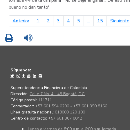
Jornada 44 de la campaña ´No se deje engañar... De eso tan
bueno no dan tanto'
página anterior
Anterior
1
2
3
4
5
...
15
Siguiente
Imprimir
Leer contenido
Síguenos:
Superintendencia Financiera de Colombia
Dirección:
Calle 7 No. 4 - 49 Bogotá, D.C.
Código postal:
111711
Conmutador:
+57 601 594 0200 - +57 601 350 8166
Línea gratuita nacional:
018000 120 100
Centro de contacto:
+57 601 307 8042
Lunes a viernes de 8:00 a.m. a 6:00 p.m. jornada