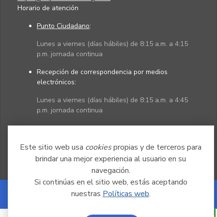
Horario de atención
Punto Ciudadano
:
Lunes a viernes (días hábiles) de 8:15 a.m. a 4:15
p.m. jornada continua
Recepción de correspondencia por medios
electrónicos:
Lunes a viernes (días hábiles) de 8:15 a.m. a 4:45
p.m. jornada continua
Políticas
Mapa del sitio
Este sitio web usa
cookies
propias y de terceros para
brindar una mejor experiencia al usuario en su
navegación.
Si continúas en el sitio web, estás aceptando
nuestras
Políticas web
.
Powered by Nexura