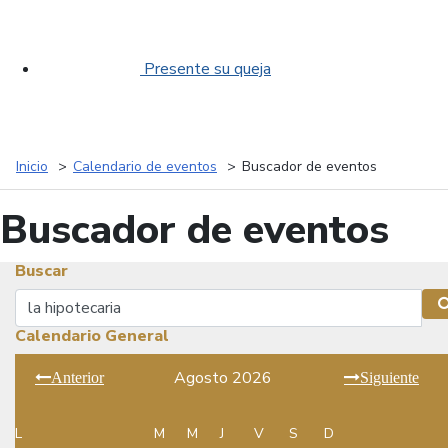
Presente su queja
Inicio
Calendario de eventos
Buscador de eventos
Buscador de eventos
Buscar
Buscar
Calendario General
Agosto 2026
Anterior
Siguiente
L
M
M
J
V
S
D