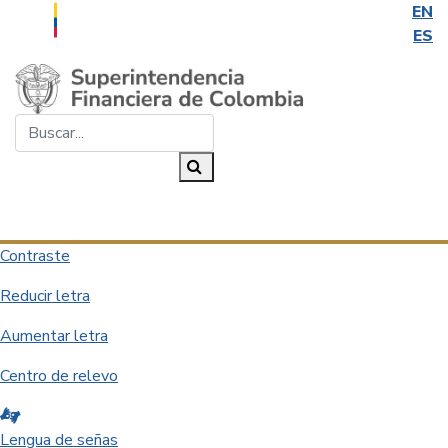
EN
ES
Saltar al contenido principal
Buscar...
Buscar
Desplegar navegación
Contraste
Reducir letra
Aumentar letra
Centro de relevo
Lengua de señas