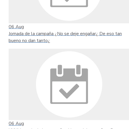
06
Aug
Jornada de la campaña ¿No se deje engañar¿ De eso tan
bueno no dan tanto¿
06
Aug