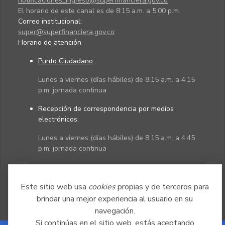
notificaciones_ingreso@superfinanciera.gov.co
El horario de este canal es de 8:15 a.m. a 5:00 p.m.
Correo institucional:
super@superfinanciera.gov.co
Horario de atención
Punto Ciudadano
:
Lunes a viernes (días hábiles) de 8:15 a.m. a 4:15
p.m. jornada continua
Recepción de correspondencia por medios
electrónicos:
Lunes a viernes (días hábiles) de 8:15 a.m. a 4:45
p.m. jornada continua
Políticas
Mapa del sitio
Este sitio web usa
cookies
propias y de terceros para
brindar una mejor experiencia al usuario en su
navegación.
Si continúas en el sitio web, estás aceptando