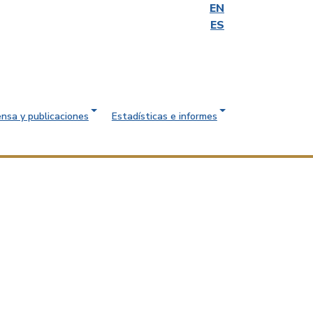
EN
ES
ensa y publicaciones
Estadísticas e informes