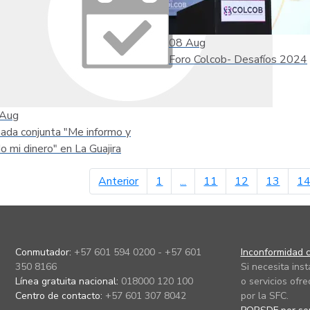
08
Aug
Foro Colcob- Desafíos 2024
Aug
nada conjunta "Me informo y
do mi dinero" en La Guajira
página anterior
Anterior
1
...
11
12
13
1
Conmutador:
+57 601 594 0200 - +57 601
Inconformidad c
350 8166
Si necesita ins
Línea gratuita nacional:
018000 120 100
o servicios ofre
Centro de contacto:
+57 601 307 8042
por la SFC.