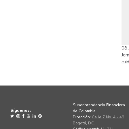
08
Jor
cui
Superintendencia Financiera
Síguenos:
de Colombia
Dirección:
Calle 7 No. 4 - 49
Bogotá, D.C.