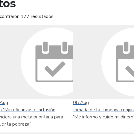
tos
contraron 177 resultados.
mprimir
Leer contenido
Aug
08
Aug
o 'Microfinanzas e inclusión
Jornada de la campaña conjun
anciera una meta prioritaria para
'Me informo y cuido mi dinero
ucir la pobreza´