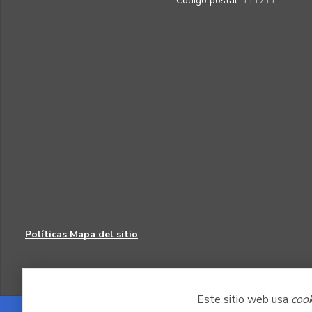
Código postal:
111711
Políticas
Mapa del sitio
Este sitio web usa
coo