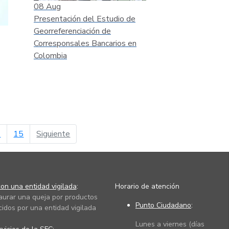
08
Aug
Presentación del Estudio de
Georreferenciación de
Corresponsales Bancarios en
Colombia
página siguiente
4
15
Siguiente
on una entidad vigilada
:
Horario de atención
taurar una queja por productos
Punto Ciudadano
:
cidos por una entidad vigilada
Lunes a viernes (días