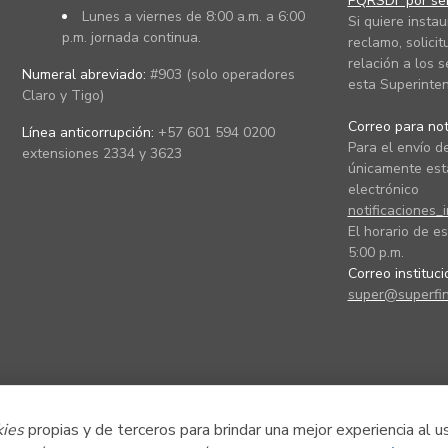
PQRSDF por ser
Lunes a viernes de 8:00 a.m. a 6:00
Si quiere instau
p.m. jornada continua.
reclamo, solicit
relación a los s
Numeral abreviado:
#903 (solo operadores
esta Superinten
Claro y Tigo)
Correo para noti
Línea anticorrupción:
+57 601 594 0200
Para el envío de
extensiones 2334 y 3623
únicamente está
electrónico
notificaciones_
El horario de es
5:00 p.m.
Correo instituc
super@superfin
kies
propias y de terceros para brindar una mejor experiencia al u