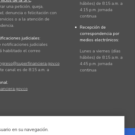
vicios de la SFC
:
hábiles) de 8:15 a.m. a
rar una petición, queja,
4:15 p.m. jornada
ud, denuncia o felicitación con
continua
ervicios o a la atención de
dencia.
Recepción de
correspondencia por
ficaciones judiciales:
medios electrónicos:
 notificaciones judiciales
 habilitado el correo
Lunes a viernes (días
hábiles) de 8:15 a.m. a
ingreso@superfinanciera.gov.co
4:45 p.m. jornada
te canal es de 8:15 a.m. a
continua
ional:
anciera.gov.co
suario en su navegación.