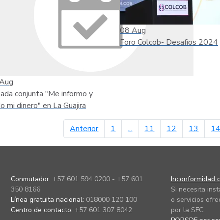
08
Aug
Foro Colcob- Desafíos 2024
Aug
nada conjunta "Me informo y
do mi dinero" en La Guajira
página anterior
Anterior
1
...
11
12
13
1
Conmutador:
+57 601 594 0200 - +57 601
Inconformidad c
350 8166
Si necesita ins
Línea gratuita nacional:
018000 120 100
o servicios ofre
Centro de contacto:
+57 601 307 8042
por la SFC.