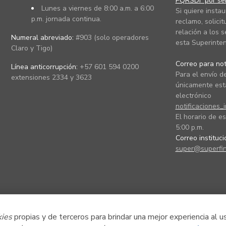
PQRSDF por ser
Lunes a viernes de 8:00 a.m. a 6:00
Si quiere instau
p.m. jornada continua.
reclamo, solicit
relación a los s
Numeral abreviado:
#903 (solo operadores
esta Superinten
Claro y Tigo)
Correo para noti
Línea anticorrupción:
+57 601 594 0200
Para el envío de
extensiones 2334 y 3623
únicamente está
electrónico
notificaciones_
El horario de es
5:00 p.m.
Correo instituc
super@superfin
kies
propias y de terceros para brindar una mejor experiencia al u