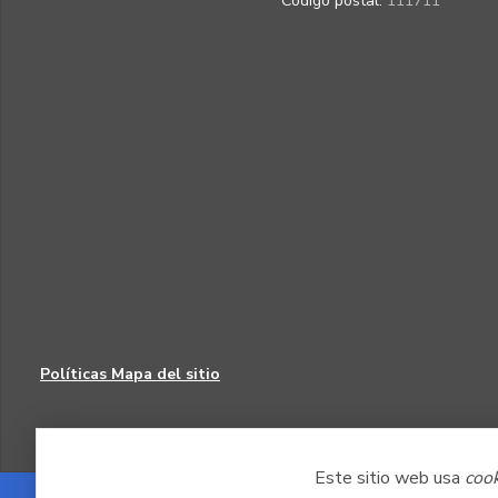
Código postal:
111711
Políticas
Mapa del sitio
Este sitio web usa
coo