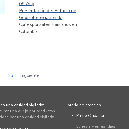
08
Aug
Presentación del Estudio de
Georreferenciación de
Corresponsales Bancarios en
Colombia
página siguiente
4
15
Siguiente
on una entidad vigilada
:
Horario de atención
taurar una queja por productos
Punto Ciudadano
:
cidos por una entidad vigilada
Lunes a viernes (días