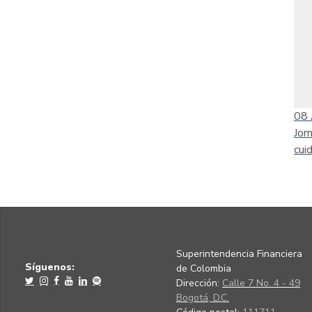
08
Jor
cui
Superintendencia Financiera
Síguenos:
de Colombia
Dirección:
Calle 7 No. 4 - 49
Bogotá, D.C.