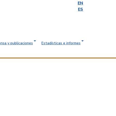
EN
ES
ensa y publicaciones
Estadísticas e informes