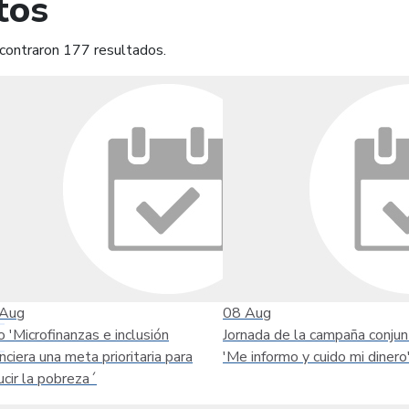
tos
contraron 177 resultados.
mprimir
Leer contenido
Aug
08
Aug
o 'Microfinanzas e inclusión
Jornada de la campaña conjun
anciera una meta prioritaria para
'Me informo y cuido mi dinero
ucir la pobreza´