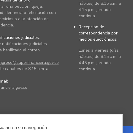
vicios de la SFC
:
hábiles) de 8:15 a.m. a
rar una petición, queja,
4:15 p.m. jornada
ud, denuncia o felicitación con
continua
ervicios o a la atención de
dencia.
Recepción de
correspondencia por
ficaciones judiciales:
medios electrónicos:
 notificaciones judiciales
 habilitado el correo
Lunes a viernes (días
hábiles) de 8:15 a.m. a
ingreso@superfinanciera.gov.co
4:45 p.m. jornada
te canal es de 8:15 a.m. a
continua
ional:
anciera.gov.co
suario en su navegación.