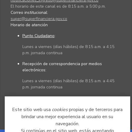
notificaciones_ingreso@superfinanciera.gov.co
El horario de este canal es de 8:15 a.m. a 5:00 p.m.
Correo institucional:
super@superfinanciera.gov.co
Horario de atención
Punto Ciudadano
:
Lunes a viernes (días hábiles) de 8:15 a.m. a 4:15
p.m. jornada continua
Recepción de correspondencia por medios
electrónicos:
Lunes a viernes (días hábiles) de 8:15 a.m. a 4:45
p.m. jornada continua
Políticas
Mapa del sitio
Este sitio web usa
cookies
propias y de terceros para
brindar una mejor experiencia al usuario en su
navegación.
Si continúas en el sitio web, estás aceptando