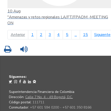
10
Aug
"Amenazas y retos regionales LA/FT/FPADM -MEETING
ON
página anterior
Anterior
1
2
3
4
5
...
15
Siguiente
Imprimir
Leer contenido
Síguenos:
Superintendencia Financiera de Colombia
Dirección:
Calle 7 No. 4 - 49 Bogotá, D.C.
Código postal:
111711
Conmutador:
+57 601 594 0200 - +57 601 350 8166