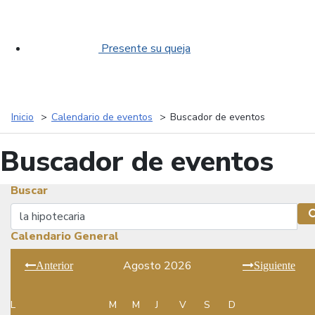
Presente su queja
Inicio
Calendario de eventos
Buscador de eventos
Buscador de eventos
Buscar
Buscar
Calendario General
Agosto 2026
Anterior
Siguiente
L
M
M
J
V
S
D