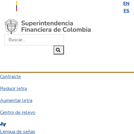
EN
ES
Saltar al contenido principal
Buscar...
Buscar
Desplegar navegación
Contraste
Reducir letra
Aumentar letra
Centro de relevo
Lengua de señas