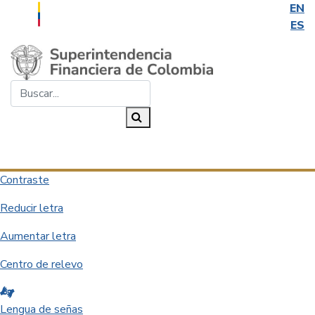
EN
ES
Saltar al contenido principal
Buscar...
Buscar
Desplegar navegación
Contraste
Reducir letra
Aumentar letra
Centro de relevo
Lengua de señas