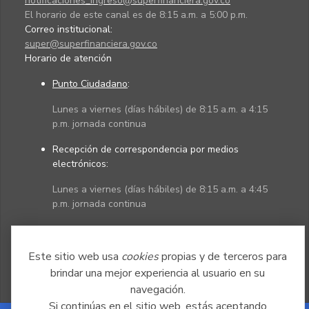
notificaciones_ingreso@superfinanciera.gov.co
El horario de este canal es de 8:15 a.m. a 5:00 p.m.
Correo institucional:
super@superfinanciera.gov.co
Horario de atención
Punto Ciudadano
:
Lunes a viernes (días hábiles) de 8:15 a.m. a 4:15
p.m. jornada continua
Recepción de correspondencia por medios
electrónicos:
Lunes a viernes (días hábiles) de 8:15 a.m. a 4:45
p.m. jornada continua
Políticas
Mapa del sitio
Este sitio web usa
cookies
propias y de terceros para
brindar una mejor experiencia al usuario en su
navegación.
Si continúas en el sitio web, estás aceptando