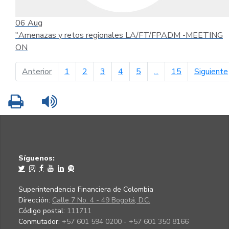
06
Aug
"Amenazas y retos regionales LA/FT/FPADM -MEETING
ON
página anterior
Anterior
1
2
3
4
5
...
15
Siguiente
Imprimir
Leer contenido
Síguenos:
Superintendencia Financiera de Colombia
Dirección:
Calle 7 No. 4 - 49 Bogotá, D.C.
Código postal:
111711
Conmutador:
+57 601 594 0200 - +57 601 350 8166