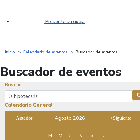
Presente su queja
Inicio
Calendario de eventos
Buscador de eventos
Buscador de eventos
Buscar
Buscar
Calendario General
Agosto 2026
Anterior
Siguiente
L
M
M
J
V
S
D