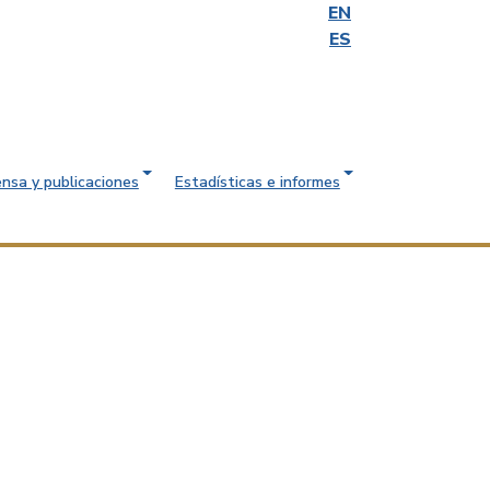
EN
ES
ensa y publicaciones
Estadísticas e informes