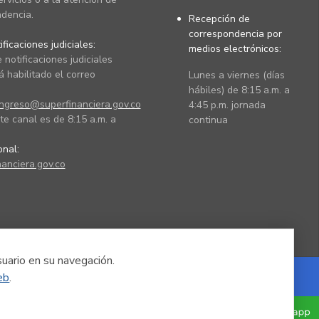
dencia.
Recepción de
correspondencia por
ficaciones judiciales:
medios electrónicos:
 notificaciones judiciales
 habilitado el correo
Lunes a viernes (días
hábiles) de 8:15 a.m. a
ingreso@superfinanciera.gov.co
4:45 p.m. jornada
te canal es de 8:15 a.m. a
continua
ional:
anciera.gov.co
suario en su navegación.
eb
.
Powered by Nexura