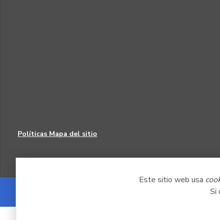
Políticas
Mapa del sitio
Este sitio web usa
coo
Si