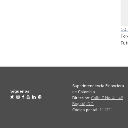
10
For
Fut
Superintendencia Financiera
Síguenos:
de Colombia
Dirección:
Calle 7 No. 4 - 49
Bogotá, D.C.
Código postal:
111711