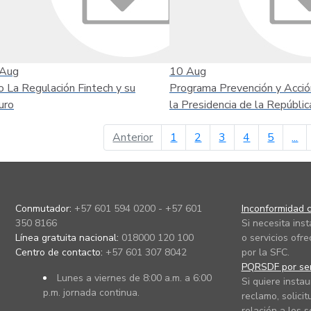
Aug
10
Aug
o La Regulación Fintech y su
Programa Prevención y Acció
uro
la Presidencia de la Repúblic
página anterior
Anterior
1
2
3
4
5
...
Conmutador:
+57 601 594 0200 - +57 601
Inconformidad c
350 8166
Si necesita ins
Línea gratuita nacional:
018000 120 100
o servicios ofre
Centro de contacto:
+57 601 307 8042
por la SFC.
PQRSDF por ser
Lunes a viernes de 8:00 a.m. a 6:00
Si quiere instau
p.m. jornada continua.
reclamo, solicit
relación a los s