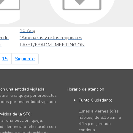
10
Aug
n de
"Amenazas y retos regionales
a
LA/FT/FPADM -MEETING ON
página siguiente
15
Siguiente
on una entidad vigilada
:
Horario de atención
taurar una queja por productos
Punto Ciudadano
:
cidos por una entidad vigilada
Lunes a viernes (días
vicios de la SFC
:
hábiles) de 8:15 a.m. a
rar una petición, queja,
4:15 p.m. jornada
ud, denuncia o felicitación con
continua
ervicios o a la atención de