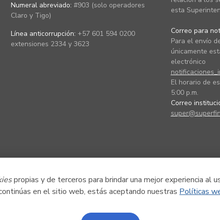
Numeral abreviado:
#903 (solo operadores
esta Superinten
Claro y Tigo)
Correo para noti
Línea anticorrupción:
+57 601 594 0200
Para el envío de
extensiones 2334 y 3623
únicamente está
electrónico
notificaciones_
El horario de es
5:00 p.m.
Correo instituc
super@superfin
kies
propias y de terceros para brindar una mejor experiencia al u
 continúas en el sitio web, estás aceptando nuestras
Políticas w