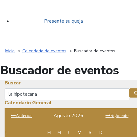
Presente su queja
Inicio
Calendario de eventos
Buscador de eventos
Buscador de eventos
Buscar
Buscar
Calendario General
Agosto 2026
Anterior
Siguiente
L
M
M
J
V
S
D