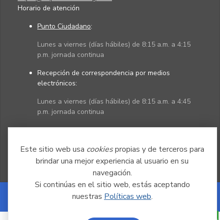
Horario de atención
Punto Ciudadano
:
Lunes a viernes (días hábiles) de 8:15 a.m. a 4:15
p.m. jornada continua
Recepción de correspondencia por medios
electrónicos:
Lunes a viernes (días hábiles) de 8:15 a.m. a 4:45
p.m. jornada continua
Políticas
Mapa del sitio
Este sitio web usa
cookies
propias y de terceros para
brindar una mejor experiencia al usuario en su
navegación.
Si continúas en el sitio web, estás aceptando
nuestras
Políticas web
.
Powered by Nexura