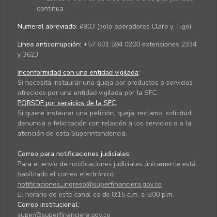
continua.
Numeral abreviado:
#903 (solo operadores Claro y Tigo)
Línea anticorrupción:
+57 601 594 0200 extensiones 2334
y 3623
Inconformidad con una entidad vigilada
:
Si necesita instaurar una queja por productos o servicios
ofrecidos por una entidad vigilada por la SFC.
PQRSDF por servicios de la SFC
:
Si quiere instaurar una petición, queja, reclamo, solicitud,
denuncia o felicitación con relación a los servicios o a la
atención de esta Superintendencia.
Correo para notificaciones judiciales:
Para el envío de notificaciones judiciales únicamente está
habilitado el correo electrónico
notificaciones_ingreso@superfinanciera.gov.co
El horario de este canal es de 8:15 a.m. a 5:00 p.m.
Correo institucional:
super@superfinanciera.gov.co