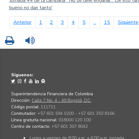
Jornada 44 de la campaña ´No se deje engañar... De eso tan
bueno no dan tanto'
página anterior
Anterior
1
2
3
4
5
...
15
Siguiente
Imprimir
Leer contenido
Síguenos:
Superintendencia Financiera de Colombia
Dirección:
Calle 7 No. 4 - 49 Bogotá, D.C.
Código postal:
111711
Conmutador:
+57 601 594 0200 - +57 601 350 8166
Línea gratuita nacional:
018000 120 100
Centro de contacto:
+57 601 307 8042
Lunes a viernes de 8:00 a.m. a 6:00 p.m. jornada