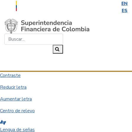
EN
ES
Saltar al contenido principal
Buscar...
Buscar
Desplegar navegación
Contraste
Reducir letra
Aumentar letra
Centro de relevo
Lengua de señas