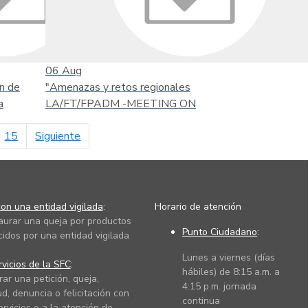
06
Aug
n de
"Amenazas y retos regionales
a
LA/FT/FPADM -MEETING ON
página siguiente
15
Siguiente
on una entidad vigilada
:
Horario de atención
taurar una queja por productos
Punto Ciudadano
:
cidos por una entidad vigilada
Lunes a viernes (días
vicios de la SFC
:
hábiles) de 8:15 a.m. a
rar una petición, queja,
4:15 p.m. jornada
ud, denuncia o felicitación con
continua
ervicios o a la atención de