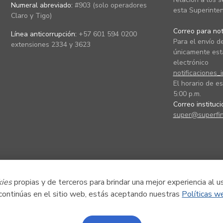
Numeral abreviado:
#903 (solo operadores
esta Superinten
Claro y Tigo)
Correo para noti
Línea anticorrupción:
+57 601 594 0200
Para el envío de
extensiones 2334 y 3623
únicamente está
electrónico
notificaciones_
El horario de es
5:00 p.m.
Correo instituc
super@superfin
kies
propias y de terceros para brindar una mejor experiencia al u
 continúas en el sitio web, estás aceptando nuestras
Políticas w