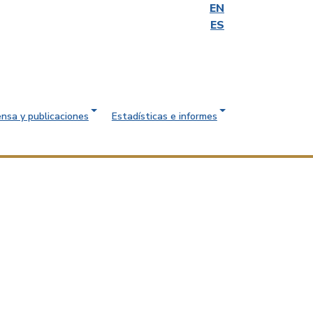
EN
ES
ensa y publicaciones
Estadísticas e informes