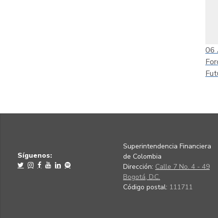
06
For
Fut
Superintendencia Financiera
Síguenos:
de Colombia
Dirección:
Calle 7 No. 4 - 49
Bogotá, D.C.
Código postal:
111711