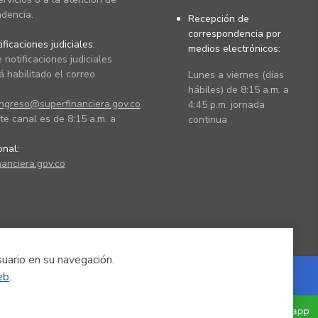
dencia.
Recepción de
correspondencia por
ficaciones judiciales:
medios electrónicos:
 notificaciones judiciales
 habilitado el correo
Lunes a viernes (días
hábiles) de 8:15 a.m. a
ingreso@superfinanciera.gov.co
4:45 p.m. jornada
te canal es de 8:15 a.m. a
continua
ional:
anciera.gov.co
suario en su navegación.
eb
.
Powered by Nexura