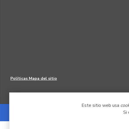
Políticas
Mapa del sitio
Este sitio web usa
coo
Si