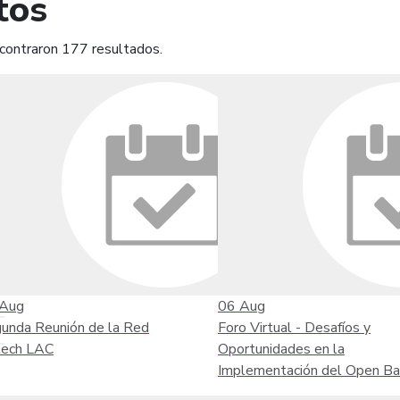
tos
contraron 177 resultados.
mprimir
Leer contenido
Aug
06
Aug
unda Reunión de la Red
Foro Virtual - Desafíos y
tech LAC
Oportunidades en la
Implementación del Open Ba