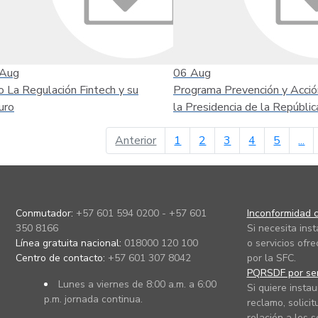
Aug
06
Aug
o La Regulación Fintech y su
Programa Prevención y Acció
uro
la Presidencia de la Repúblic
página anterior
Anterior
1
2
3
4
5
...
Conmutador:
+57 601 594 0200 - +57 601
Inconformidad c
350 8166
Si necesita ins
Línea gratuita nacional:
018000 120 100
o servicios ofre
Centro de contacto:
+57 601 307 8042
por la SFC.
PQRSDF por ser
Lunes a viernes de 8:00 a.m. a 6:00
Si quiere instau
p.m. jornada continua.
reclamo, solicit
relación a los s