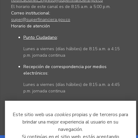
notificaciones_ingreso@superfinanciera.gov.co
El horario de este canal es de 8:15 a.m. a 5:00 p.m.
Correo institucional:
super@superfinanciera.gov.co
Horario de atención
Punto Ciudadano
:
Lunes a viernes (días hábiles) de 8:15 a.m. a 4:15
p.m. jornada continua
Recepción de correspondencia por medios
electrónicos:
Lunes a viernes (días hábiles) de 8:15 a.m. a 4:45
p.m. jornada continua
Políticas
Mapa del sitio
Este sitio web usa
cookies
propias y de terceros para
brindar una mejor experiencia al usuario en su
navegación.
Si continúas en el sitio web, estás aceptando