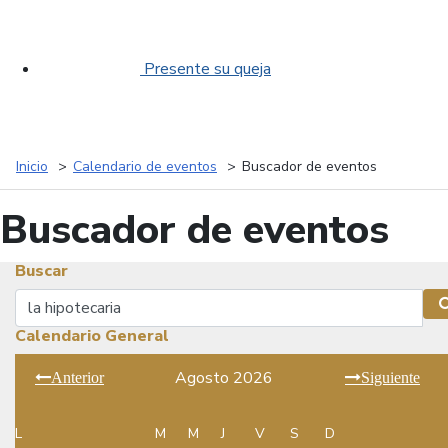
Presente su queja
Inicio
Calendario de eventos
Buscador de eventos
Buscador de eventos
Buscar
Buscar
Calendario General
Agosto 2026
Anterior
Siguiente
L
M
M
J
V
S
D