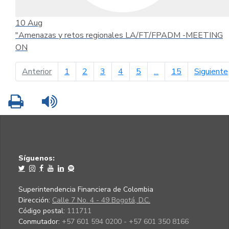
10
Aug
"Amenazas y retos regionales LA/FT/FPADM -MEETING
ON
página anterior
Anterior
1
2
3
4
5
...
15
Siguiente
Imprimir
Leer contenido
Síguenos:
Superintendencia Financiera de Colombia
Dirección:
Calle 7 No. 4 - 49 Bogotá, D.C.
Código postal:
111711
Conmutador:
+57 601 594 0200 - +57 601 350 8166