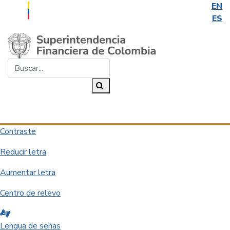
EN
ES
Saltar al contenido principal
Buscar...
Buscar
Desplegar navegación
Contraste
Reducir letra
Aumentar letra
Centro de relevo
Lengua de señas