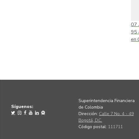
07
95 
en 
Superintendencia Financiera
Síguenos:
de Colombia
Dirección:
Calle 7 No. 4 - 49
Bogotá, D.C.
Código postal:
111711