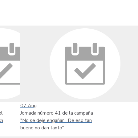
07
Aug
el
Jornada número 41 de la campaña
ch
"No se deje engañar... De eso tan
bueno no dan tanto"