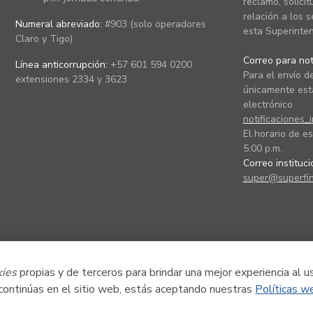
reclamo, solicit
relación a los s
Numeral abreviado:
#903 (solo operadores
esta Superinten
Claro y Tigo)
Correo para noti
Línea anticorrupción:
+57 601 594 0200
Para el envío de
extensiones 2334 y 3623
únicamente está
electrónico
notificaciones_
El horario de es
5:00 p.m.
Correo instituc
super@superfin
kies
propias y de terceros para brindar una mejor experiencia al u
 continúas en el sitio web, estás aceptando nuestras
Políticas w