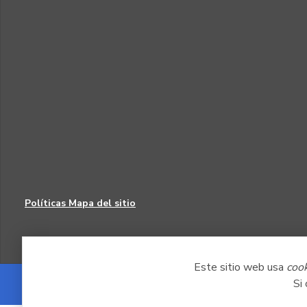
Políticas
Mapa del sitio
Este sitio web usa
coo
Si