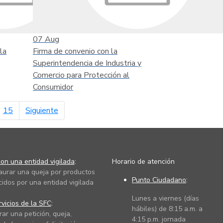
07
Aug
la
Firma de convenio con la
Superintendencia de Industria y
Comercio para Protección al
Consumidor
página siguiente
15
Siguiente
on una entidad vigilada
:
Horario de atención
taurar una queja por productos
Punto Ciudadano
:
cidos por una entidad vigilada
Lunes a viernes (días
vicios de la SFC
:
hábiles) de 8:15 a.m. a
rar una petición, queja,
4:15 p.m. jornada