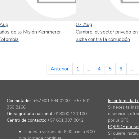
Aug
07
Aug
años de la Misión Kemmerer
Cumbre: el sector privado en 
Colombia
lucha contra la corrupción
página anterior
Anterior
1
...
4
5
6
...
Conmutador:
+57 601 594 0200 - +57 601
Inconformidad c
350 8166
Si necesita ins
Línea gratuita nacional:
018000 120 100
o servicios ofre
Centro de contacto:
+57 601 307 8042
por la SFC.
PQRSDF por ser
Lunes a viernes de 8:00 a.m. a 6:00
Si quiere instau
p.m. jornada continua.