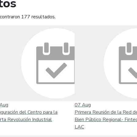
tos
contraron 177 resultados.
mprimir
Leer contenido
Aug
07
Aug
uguración del Centro para la
Primera Reunión de la Red d
rta Revolución Industrial
Bien Público Regional- Finte
LAC