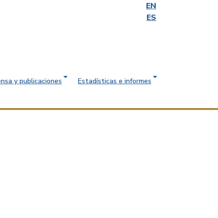
EN
ES
ensa y publicaciones
Estadísticas e informes