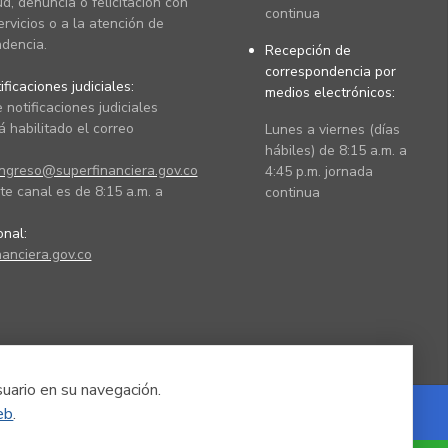
ud, denuncia o felicitación con
continua
ervicios o a la atención de
dencia.
Recepción de
correspondencia por
ficaciones judiciales:
medios electrónicos:
 notificaciones judiciales
 habilitado el correo
Lunes a viernes (días
hábiles) de 8:15 a.m. a
ingreso@superfinanciera.gov.co
4:45 p.m. jornada
te canal es de 8:15 a.m. a
continua
ional:
anciera.gov.co
suario en su navegación.
eb
.