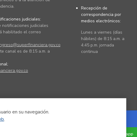
dencia.
Recepción de
correspondencia por
ficaciones judiciales:
medios electrónicos:
 notificaciones judiciales
 habilitado el correo
Lunes a viernes (días
hábiles) de 8:15 a.m. a
ingreso@superfinanciera.gov.co
4:45 p.m. jornada
te canal es de 8:15 a.m. a
continua
ional:
anciera.gov.co
suario en su navegación.
eb
.
Powered by Nexura