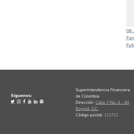
06
For
Fut
Superintendencia Financiera
Síguenos:
de Colombia
Dirección:
Calle 7 No. 4 - 49
Bogotá, D.C.
Código postal:
111711