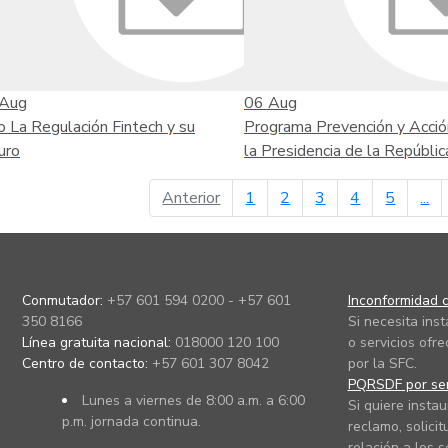
Aug
06
Aug
o La Regulación Fintech y su
Programa Prevención y Acció
uro
la Presidencia de la Repúblic
página anterior
Anterior
1
2
3
4
5
...
Conmutador:
+57 601 594 0200 - +57 601
Inconformidad c
350 8166
Si necesita ins
Línea gratuita nacional:
018000 120 100
o servicios ofre
Centro de contacto:
+57 601 307 8042
por la SFC.
PQRSDF por ser
Lunes a viernes de 8:00 a.m. a 6:00
Si quiere instau
p.m. jornada continua.
reclamo, solicit
relación a los s