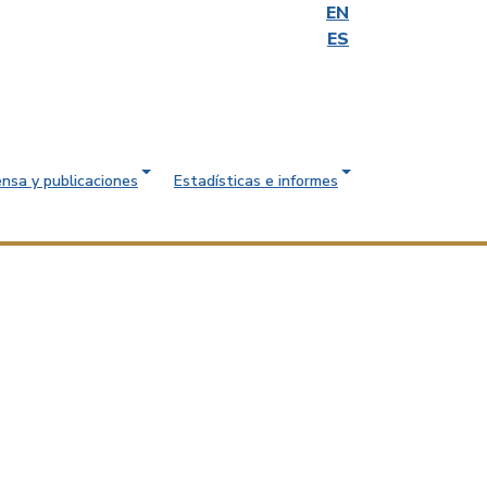
EN
ES
ensa y publicaciones
Estadísticas e informes