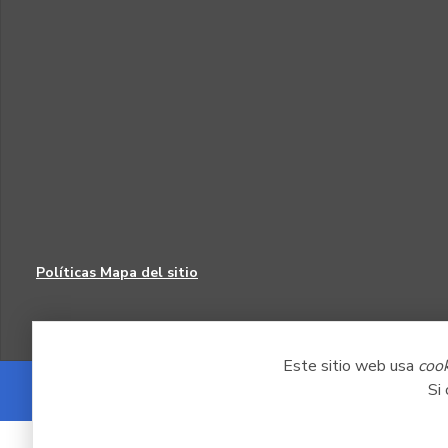
Políticas
Mapa del sitio
Este sitio web usa
coo
Si