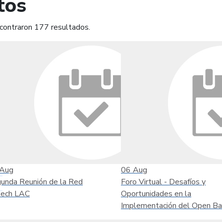
tos
contraron 177 resultados.
mprimir
Leer contenido
Aug
06
Aug
unda Reunión de la Red
Foro Virtual - Desafíos y
tech LAC
Oportunidades en la
Implementación del Open Ba