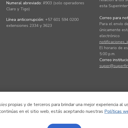
Numeral abreviado:
#903 (solo operadores
esta Superinten
Claro y Tigo)
Correo para noti
Línea anticorrupción:
+57 601 594 0200
Para el envío de
extensiones 2334 y 3623
únicamente está
electrónico
notificaciones_
El horario de es
5:00 p.m.
Correo instituc
super@superfin
kies
propias y de terceros para brindar una mejor experiencia al u
 continúas en el sitio web, estás aceptando nuestras
Políticas w