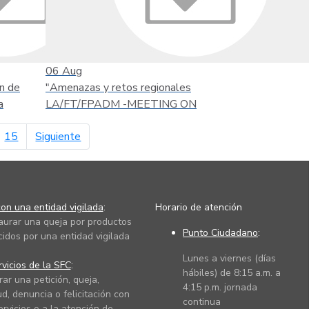
06
Aug
n de
"Amenazas y retos regionales
a
LA/FT/FPADM -MEETING ON
página siguiente
15
Siguiente
on una entidad vigilada
:
Horario de atención
taurar una queja por productos
Punto Ciudadano
:
cidos por una entidad vigilada
Lunes a viernes (días
vicios de la SFC
:
hábiles) de 8:15 a.m. a
rar una petición, queja,
4:15 p.m. jornada
ud, denuncia o felicitación con
continua
ervicios o a la atención de