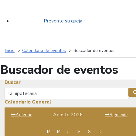
Presente su queja
Inicio
Calendario de eventos
Buscador de eventos
Buscador de eventos
Buscar
Buscar
Calendario General
Agosto 2026
Anterior
Siguiente
L
M
M
J
V
S
D