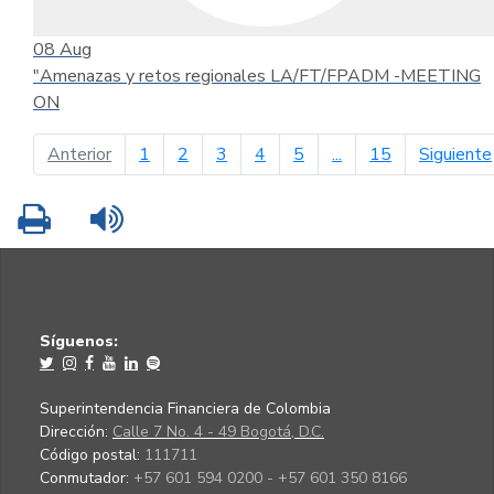
08
Aug
"Amenazas y retos regionales LA/FT/FPADM -MEETING
ON
página anterior
Anterior
1
2
3
4
5
...
15
Siguiente
Imprimir
Leer contenido
Síguenos:
Superintendencia Financiera de Colombia
Dirección:
Calle 7 No. 4 - 49 Bogotá, D.C.
Código postal:
111711
Conmutador:
+57 601 594 0200 - +57 601 350 8166