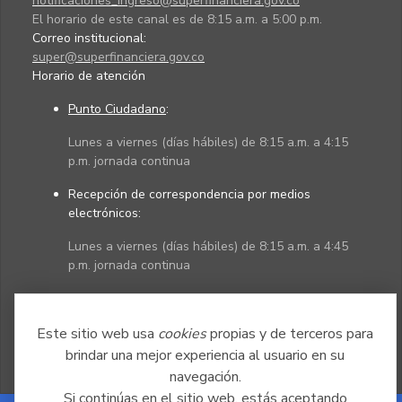
notificaciones_ingreso@superfinanciera.gov.co
El horario de este canal es de 8:15 a.m. a 5:00 p.m.
Correo institucional:
super@superfinanciera.gov.co
Horario de atención
Punto Ciudadano
:
Lunes a viernes (días hábiles) de 8:15 a.m. a 4:15
p.m. jornada continua
Recepción de correspondencia por medios
electrónicos:
Lunes a viernes (días hábiles) de 8:15 a.m. a 4:45
p.m. jornada continua
Políticas
Mapa del sitio
Este sitio web usa
cookies
propias y de terceros para
brindar una mejor experiencia al usuario en su
navegación.
Si continúas en el sitio web, estás aceptando