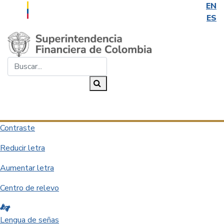
EN
ES
Saltar al contenido principal
Buscar...
Buscar
Desplegar navegación
Contraste
Reducir letra
Aumentar letra
Centro de relevo
Lengua de señas